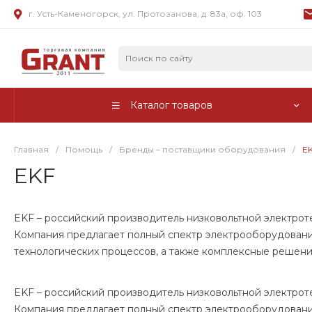
г. Усть-Каменогорск, ул. Протозанова, д. 83а, оф. 103
Каталог товаров
Главная
/
Помощь
/
Бренды – поставщики оборудования
/
E
EKF
EKF – российский производитель низковольтной электро
Компания предлагает полный спектр электрооборудования
технологических процессов, а также комплексные решени
EKF – российский производитель низковольтной электро
Компания предлагает полный спектр электрооборудования 