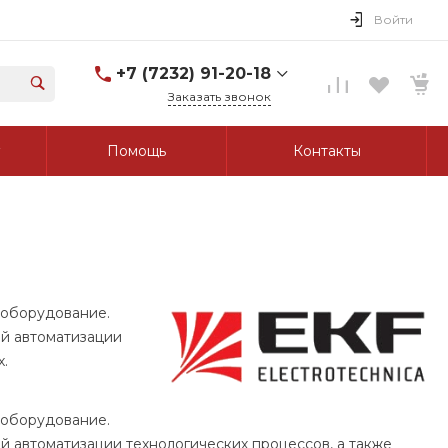
Войти
+7 (7232) 91-20-18
Заказать звонок
+7 (7232) 91-20-18
Помощь
Контакты
г. Усть-Каменогорск, ул.
Протозанова, д. 83а,
оф. 103
Пн-Пт: 8:00-17:00 Cб-Вс:
Выходной
tk_grant@mail.ru
 оборудование.
ой автоматизации
.
 оборудование.
й автоматизации технологических процессов, а также