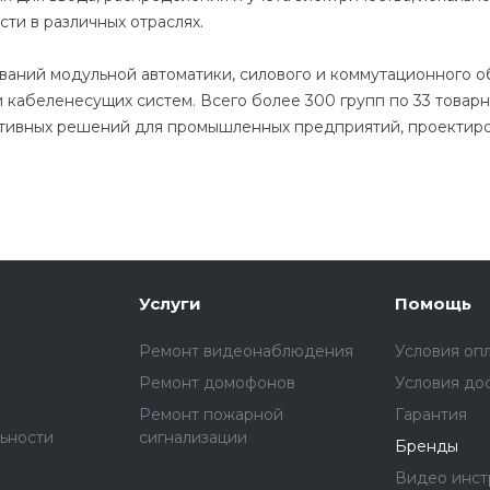
и в различных отраслях.
аний модульной автоматики, силового и коммутационного о
и кабеленесущих систем. Всего более 300 групп по 33 тов
тивных решений для промышленных предприятий, проектиров
Услуги
Помощь
Ремонт видеонаблюдения
Условия оп
Ремонт домофонов
Условия до
Ремонт пожарной
Гарантия
ьности
сигнализации
Бренды
Видео инст