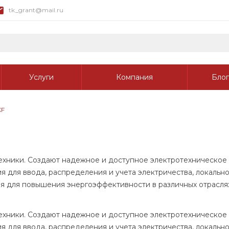
tk_grant@mail.ru
Услуги
Компания
Блог
KF
техники. Создают надежное и доступное электротехническое
 для ввода, распределения и учета электричества, локальн
я для повышения энергоэффективности в различных отраслях
техники. Создают надежное и доступное электротехническое
для ввода, распределения и учета электричества, локально