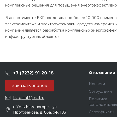
комплексные решения для повышения энергоэффективност
В ассортименте EKF представлено более 10 000 наименов
электромонтажа и электроустановки, средств измерения 
компании является разработка комплексных энергоэффек
инфраструктурных объектов.
О компании
+7 (7232) 91-20-18
Новости
Заказать звонок
Сотрудники
tk_grant@mail.ru
Политика
конфиденциал
г. Усть-Каменогорск, ул.
Сертификаты
Протозанова, д. 83а, оф. 103