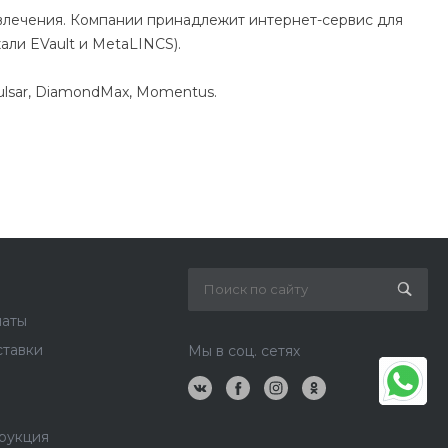
звлечения. Компании принадлежит интернет-сервис для
ли EVault и MetaLINCS).
Pulsar, DiamondMax, Momentus.
латы
ставки
Мы в соц. сетях
рукция