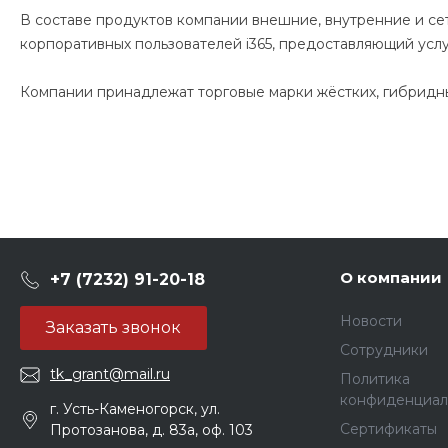
В составе продуктов компании внешние, внутренние и се
корпоративных пользователей i365, предоставляющий усл
Компании принадлежат торговые марки жёстких, гибридных 
О компании
+7 (7232) 91-20-18
Новости
Заказать звонок
Сотрудники
tk_grant@mail.ru
Политика
конфиденциал
г. Усть-Каменогорск, ул.
Сертификаты
Протозанова, д. 83а, оф. 103