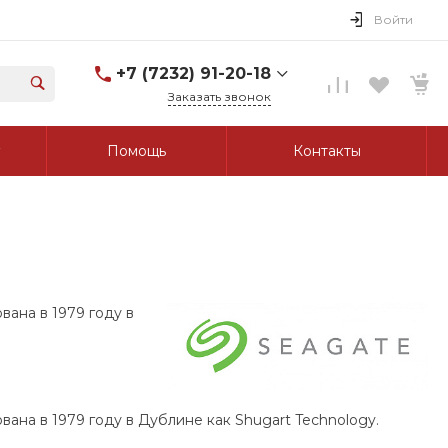
Войти
+7 (7232) 91-20-18
Заказать звонок
+7 (7232) 91-20-18
Помощь
Контакты
г. Усть-Каменогорск, ул.
Протозанова, д. 83а,
оф. 103
Пн-Пт: 8:00-17:00 Cб-Вс:
Выходной
tk_grant@mail.ru
ана в 1979 году в
на в 1979 году в Дублине как Shugart Technology.