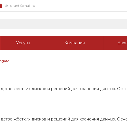
tk_grant@mail.ru
Услуги
Компания
Блог
agate
стве жёстких дисков и решений для хранения данных. Основ
стве жёстких дисков и решений для хранения данных. Основа