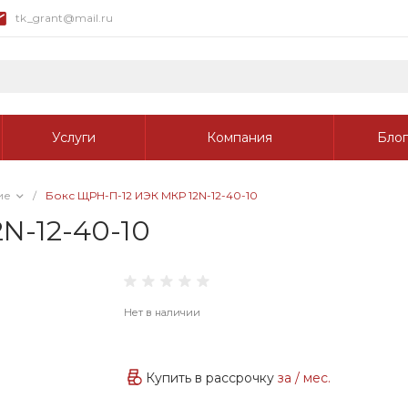
tk_grant@mail.ru
Услуги
Компания
Блог
ие
/
Бокс ЩРН-П-12 ИЭК МКР 12N-12-40-10
N-12-40-10
Нет в наличии
Купить в рассрочку
за
/ мес.