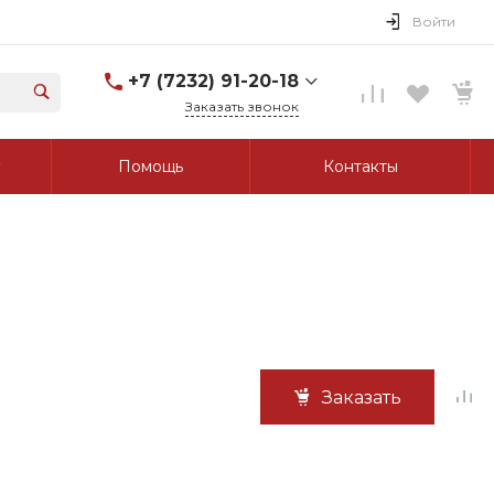
Войти
+7 (7232) 91-20-18
Заказать звонок
+7 (7232) 91-20-18
Помощь
Контакты
г. Усть-Каменогорск, ул.
Протозанова, д. 83а,
оф. 103
Пн-Пт: 8:00-17:00 Cб-Вс:
Выходной
tk_grant@mail.ru
Заказать