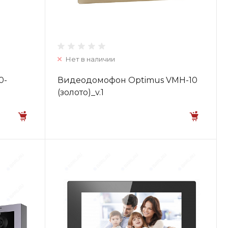
Нет в наличии
0-
Видеодомофон Optimus VMH-10
(золото)_v.1