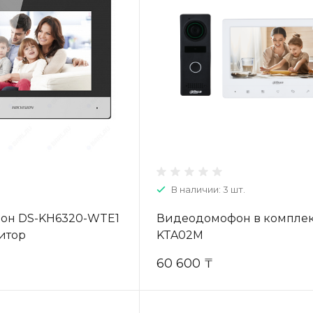
В наличии: 3 шт.
он DS-KH6320-WTE1
Видеодомофон в комплек
нитор
KTA02M
60 600 ₸