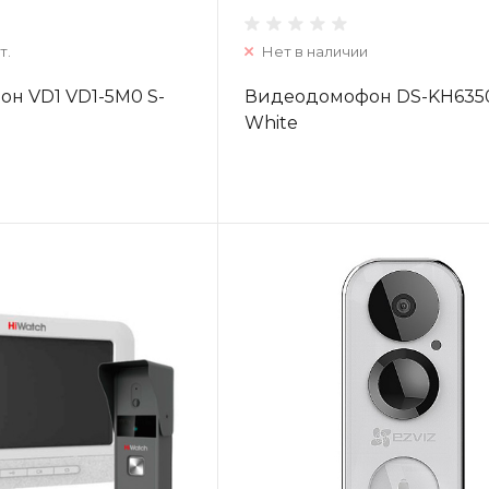
т.
Нет в наличии
н VD1 VD1-5M0 S-
Видеодомофон DS-KH635
White