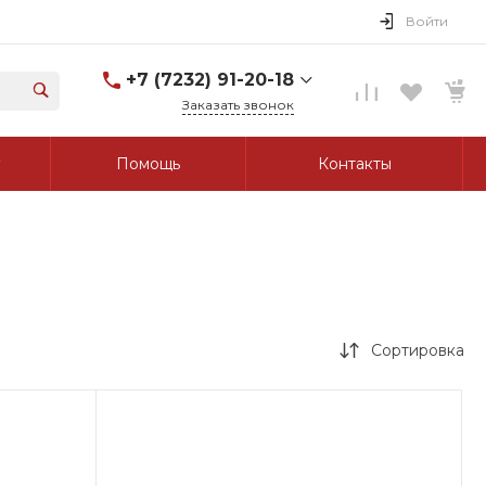
Войти
+7 (7232) 91-20-18
Заказать звонок
+7 (7232) 91-20-18
Помощь
Контакты
г. Усть-Каменогорск, ул.
Протозанова, д. 83а,
оф. 103
Пн-Пт: 8:00-17:00 Cб-Вс:
Выходной
tk_grant@mail.ru
Сортировка