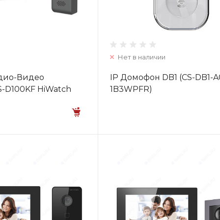
Нет в наличии
дио-Видео
IP Домофон DB1 (CS-DB1-A
-D100KF HiWatch
1B3WPFR)