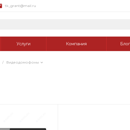
tk_grant@mail.ru
Услуги
Компания
Блог
/
Видеодомофоны