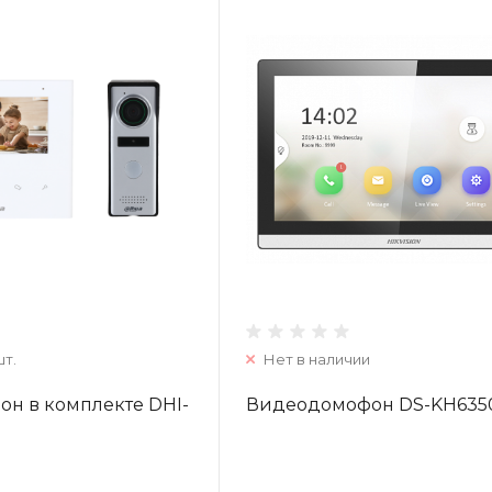
шт.
Нет в наличии
н в комплекте DHI-
Видеодомофон DS-KH635