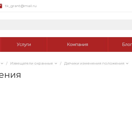
tk_grant@mail.ru
Услуги
Компания
Блог
/
Извещатели охранные
/
Датчики изменения положения
ения