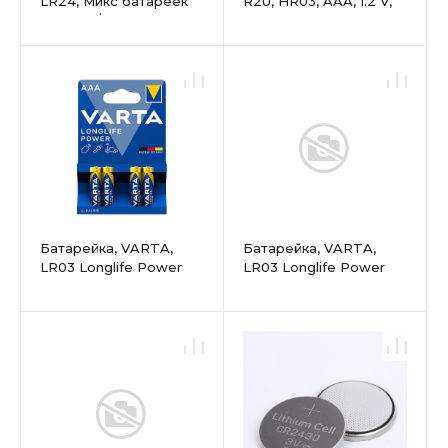
LR24, Микс батареек
R2U, HR03, AAA, 1.2 V,
12шт ZI5/12шт ZI7, 24 шт
800 мАч, 2 шт.,
в упак
Блистер
Батарейка, VARTA,
Батарейка, VARTA,
LR03 Longlife Power
LR03 Longlife Power
Micro, AAA, 1.5 V, 4 шт.,
Max Micro
Блистер