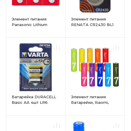
Элемент питания
Элемент питания
Panasonic Lithium
RENATA CR2430 BL1
Power CR-
2032EL/6BW CR2032
BL6
Батарейка DURACELL
Элемент питания
Basic АА 4шт LR6
Батарейки, Xiaomi,
(пальчиковые)
Rainbow 7 AAA -
мизинец шт