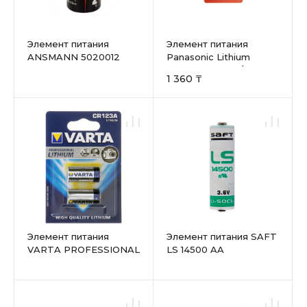
Элемент питания
Элемент питания
ANSMANN 5020012
Panasonic Lithium
CR123A BL1
Power CR123AL/1BP
1 360 ₸
123A BL1
Элемент питания
Элемент питания SAFT
VARTA PROFESSIONAL
LS 14500 AA
LITHIUM 6205 CR123A
BL2