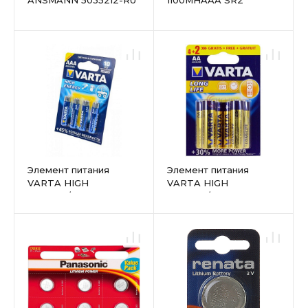
2850мАч AA BL4
Элемент питания
Элемент питания
VARTA HIGH
VARTA HIGH
ENERGY/LONGLIFE
ENERGY/LONGLIFE
POWER 4903 113 414
POWER LR6 АА
LR03 BL4 ААА мизинец