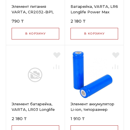
Элемент питания
Батарейка, VARTA, LR6
VARTA, CR2032-BP1,
Longlife Power Max
Lithium Battery,
Mignon, AA, 1.5V, 2 шт.,
790 ₸
2 180 ₸
CR2032, 3V, 1 шт.
Блистер
В КОРЗИНУ
В КОРЗИНУ
Элемент батарейка,
Элемент аккумулятор
VARTA, LR03 Longlife
Li-ion, типоразмер
Power Max Micro, AAA,
18650, 3.7V, 2200 mAh
2 180 ₸
1 910 ₸
1.5 V, 2 шт., Блистер