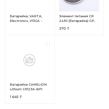
Батарейка, VARTA,
Элемент питания CR
Electronics, V13GA -
2430 (батарейка) GP,
LR44, 1.5V, 125mAh
Renata, Maxell, Varta
370 ₸
Батарейка CAMELION
Lithium CR123A-BP1
1 645 ₸