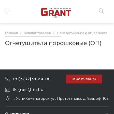
Главная
/
Каталог товаров
/
Пожаротушение и огнезащита
/
Огнетушители порошковые (ОП)
+7 (7232) 91-20-18
Заказать звонок
tk_grant@mail.ru
г. Усть-Каменогорск, ул. Протозанова, д. 83а, оф. 103
О компании