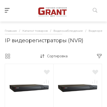
Главная
/
Каталог товаров
/
Видеонаблюдение
/
Видеореги
IP видеорегистраторы (NVR)
Сортировка