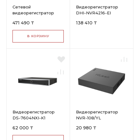
Сетевой
Видеорегистратор
видеорегистратор
DHI-NVR4216-EI
DHI-NVR5432-EI, 32
471 490 ₸
138 410 ₸
канала
В КОРЗИНУ
Видеорегистратор
Видеорегистратор
DS-7604NXI-K1
NVR-108/YL
62 000 ₸
20 980 ₸