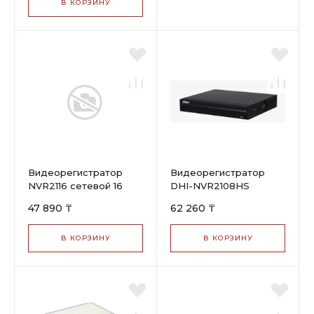
В КОРЗИНУ
Видеорегистратор
Видеорегистратор
NVR2116 сетевой 16
DHI-NVR2108HS
канал. до 8Мп Dahua
сетевой 8 канал. до
47 890 ₸
62 260 ₸
12Mp Dahua
В КОРЗИНУ
В КОРЗИНУ