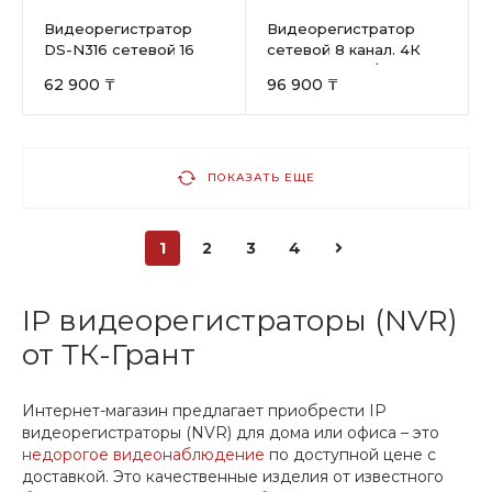
Видеорегистратор
Видеорегистратор
DS-N316 сетевой 16
сетевой 8 канал. 4К
канал. 2Mp IP HiWatch
8Мп DS-N308/2P
62 900 ₸
96 900 ₸
HiWatch
ПОКАЗАТЬ ЕЩЕ
1
2
3
4
IP видеорегистраторы (NVR)
от ТК-Грант
Интернет-магазин предлагает приобрести IP
видеорегистраторы (NVR) для дома или офиса – это
недорогое видеонаблюдение
по доступной цене с
доставкой. Это качественные изделия от известного