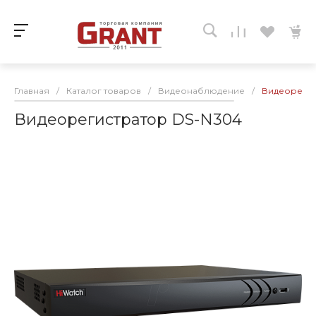
Главная
/
Каталог товаров
/
Видеонаблюдение
/
Видеорегис
Видеорегистратор DS-N304