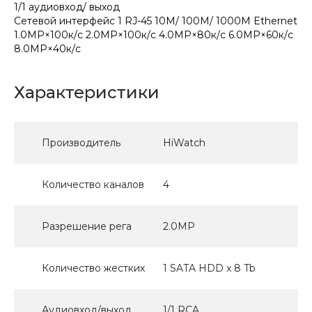
1/1 аудиовход/ выход
Сетевой интерфейс 1 RJ-45 10M/ 100M/ 1000M Ethernet
1.0MP×100к/с 2.0MP×100к/с 4.0MP×80к/с 6.0MP×60к/с
8.0MP×40к/с
Характеристики
Производитель
HiWatch
Количество каналов
4
Разрешение рега
2.0MP
Количество жестких
1 SATA HDD x 8 Tb
Аудиовход/выход
1/1 RCA