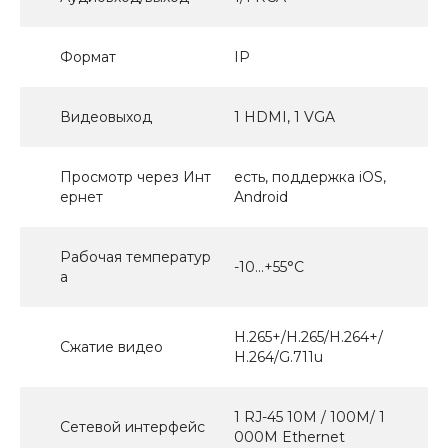
Формат
IP
Видеовыход
1 HDMI, 1 VGA
Просмотр через Инт
есть, поддержка iOS,
ернет
Android
Рабочая температур
-10...+55°С
а
H.265+/H.265/H.264+/
Сжатие видео
H.264/G.711u
1 RJ-45 10M / 100M/ 1
Сетевой интерфейс
000M Ethernet