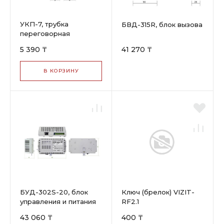
УКП-7, трубка
БВД-315R, блок вызова
переговорная
5 390 ₸
41 270 ₸
В КОРЗИНУ
БУД-302S-20, блок
Ключ (брелок) VIZIT-
управления и питания
RF2.1
43 060 ₸
400 ₸