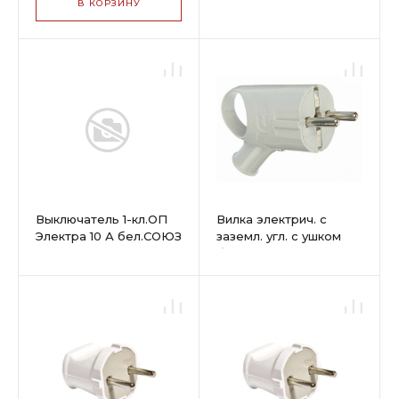
В КОРЗИНУ
Выключатель 1-кл.ОП
Вилка электрич. с
Электра 10 А бел.СОЮЗ
заземл. угл. с ушком
001
бел. 16А 250В
(еврослот)