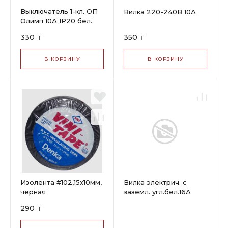
Выключатель 1-кл. ОП
Вилка 220-240В 10А
Олимп 10А IP20 бел.
Universal 00021
330 ₸
350 ₸
В КОРЗИНУ
В КОРЗИНУ
Изолента #102,15х10мм,
Вилка электрич. с
черная
заземл. угл.бел.16А
250В (еврослот)
290 ₸