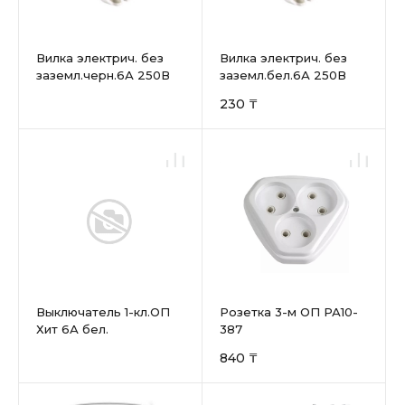
Вилка электрич. без
Вилка электрич. без
заземл.черн.6А 250В
заземл.бел.6А 250В
(еврослот)
(еврослот)
230 ₸
Выключатель 1-кл.ОП
Розетка 3-м ОП РА10-
Хит 6А бел.
387
840 ₸