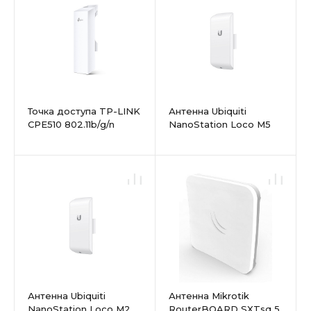
Точка доступа TP-LINK
Антенна Ubiquiti
CPE510 802.11b/g/n
NanoStation Loco M5
300Mbps 5ГГц
панельная активная
Антенна Ubiquiti
Антенна Mikrotik
NanoStation Loco M2
RouterBOARD SXTsq 5