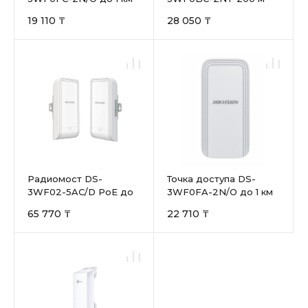
19 110 ₸
28 050 ₸
Радиомост DS-
Точка доступа DS-
3WF02-5AC/D PoE до
3WF0FA-2N/O до 1 км
5км
65 770 ₸
22 710 ₸