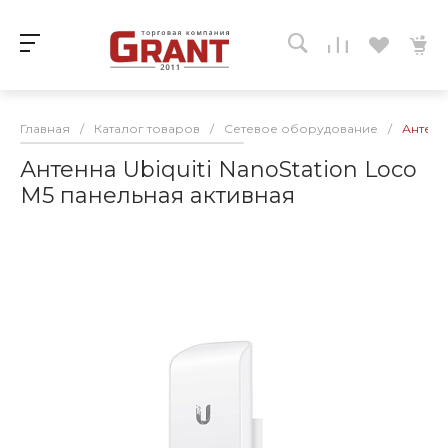
Главная
/
Каталог товаров
/
Сетевое оборудование
/
Антенна
Антенна Ubiquiti NanoStation Loco
M5 панельная активная