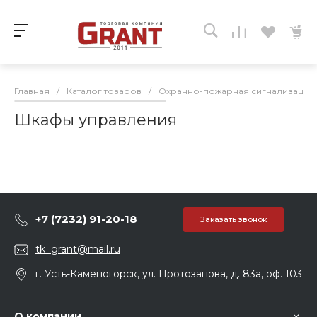
Главная
/
Каталог товаров
/
Охранно-пожарная сигнализация
Шкафы управления
+7 (7232) 91-20-18
Заказать звонок
tk_grant@mail.ru
г. Усть-Каменогорск, ул. Протозанова, д. 83а, оф. 103
О компании