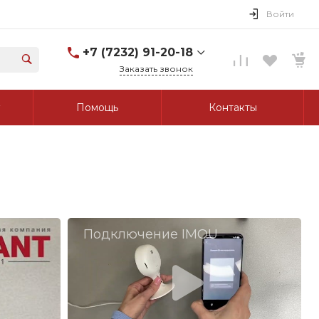
Войти
+7 (7232) 91-20-18
Заказать звонок
+7 (7232) 91-20-18
Помощь
Контакты
г. Усть-Каменогорск, ул.
Протозанова, д. 83а,
оф. 103
Пн-Пт: 8:00-17:00 Cб-Вс:
Выходной
tk_grant@mail.ru
Подключение IMOU