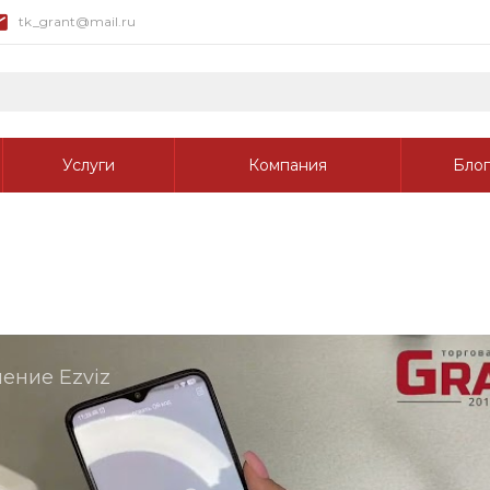
tk_grant@mail.ru
Услуги
Компания
Блог
ение Ezviz