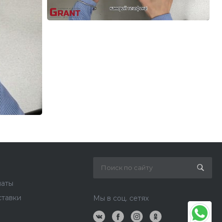
латы
ставки
Мы в соц. сетях