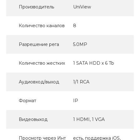
Производитель
UniView
Количество каналов
8
Разрешение рега
5.0MP
Количество жестких
1 SATA HDD x 6 Tb
Аудиовход/выход
1/1 RCA
Формат
IP
Видеовыход
1 HDMI, 1 VGA
Просмотр через Инт
есть, поддержка iOS,