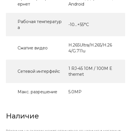
ернет
Android
Рабочая температур
-10...+55°С
а
H.265Ultra/H.265/H.26
Сжатие видео
4/G.711u
1 RJ-45 10M / 100M E
Сетевой интерфейс
thernet
Макс. разрешение
5.0МР
Наличие
*Наличие на складах может отличаться от наличия в магазине.