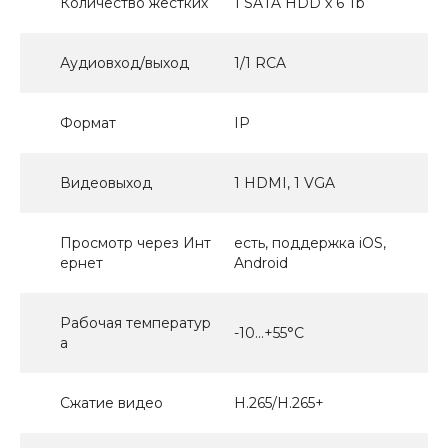
Количество жестких
1 SATA HDD x 6 Tb
Аудиовход/выход
1/1 RCA
Формат
IP
Видеовыход
1 HDMI, 1 VGA
Просмотр через Инт
есть, поддержка iOS,
ернет
Android
Рабочая температур
-10...+55°С
а
Сжатие видео
H.265/H.265+