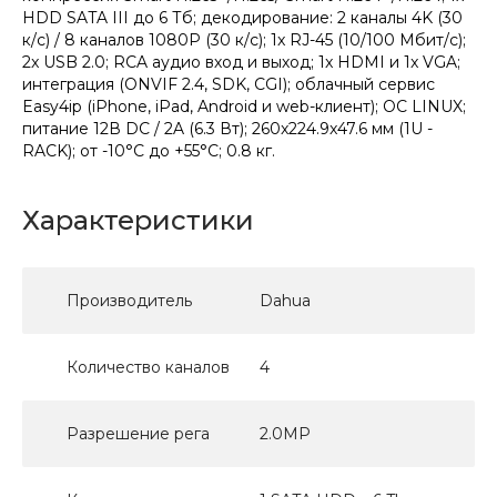
HDD SATA III до 6 Тб; декодирование: 2 каналы 4K (30
к/с) / 8 каналов 1080P (30 к/с); 1x RJ-45 (10/100 Мбит/с);
2x USB 2.0; RCA аудио вход и выход; 1x HDMI и 1x VGA;
интеграция (ONVIF 2.4, SDK, CGI); облачный сервис
Easy4ip (iPhone, iPad, Android и web-клиент); ОС LINUX;
питание 12В DC / 2A (6.3 Вт); 260x224.9x47.6 мм (1U -
RACK); от -10°C до +55°C; 0.8 кг.
Характеристики
Производитель
Dahua
Количество каналов
4
Разрешение рега
2.0MP