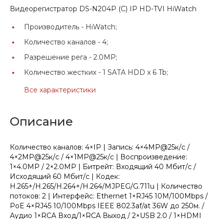
Видеорегистратор DS-N204P (С) IP HD-TVI HiWatch
Производитель -
HiWatch;
Количество каналов -
4;
Разрешение рега -
2.0MP;
Количество жестких -
1 SATA HDD x 6 Tb;
Все характеристики
Описание
Количество каналов: 4×IP | Запись: 4×4MP@25к/с /
4×2MP@25к/с / 4×1MP@25к/с | Воспроизведение:
1×4.0MP / 2×2.0MP | Битрейт: Входящий 40 Мбит/с /
Исходящий 60 Мбит/с | Кодек:
H.265+/H.265/H.264+/H.264/MJPEG/G.711u | Количество
потоков: 2 | Интерфейс: Ethernet 1×RJ45 10M/100Mbps /
PoE 4×RJ45 10/100Mbps IEEE 802.3af/at 36W до 250м. /
Аудио 1×RCA Вход/1×RCA Выход / 2×USB 2.0 / 1×HDMI