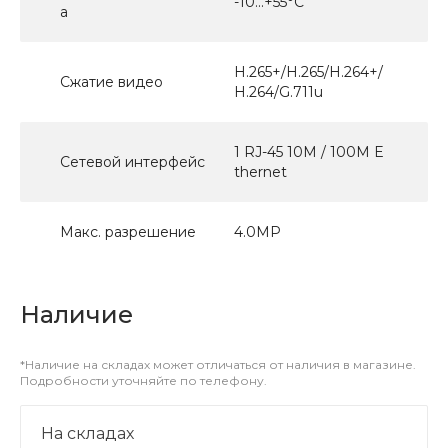
-10...+55°С
а
H.265+/H.265/H.264+/
Сжатие видео
H.264/G.711u
1 RJ-45 10M / 100M E
Сетевой интерфейс
thernet
Макс. разрешение
4.0МР
Наличие
*Наличие на складах может отличаться от наличия в магазине.
Подробности уточняйте по телефону.
На складах