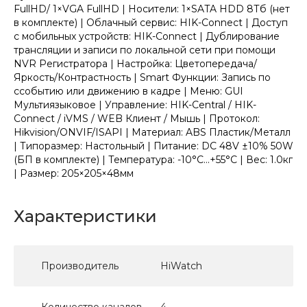
FullHD/ 1×VGA FullHD | Носители: 1×SATA HDD 8Тб (нет
в комплекте) | Облачный сервис: HIK-Connect | Доступ
с мобильных устройств: HIK-Connect | Дублирование
трансляции и записи по локальной сети при помощи
NVR Регистратора | Настройка: Цветопередача/
Яркость/Контрастность | Smart Функции: Запись по
cсобытию или движению в кадре | Меню: GUI
Мультиязыковое | Управление: HIK-Central / HIK-
Connect / iVMS / WEB Клиент / Мышь | Протокол:
Hikvision/ONVIF/ISAPI | Материал: ABS Пластик/Металл
| Типоразмер: Настольный | Питание: DC 48V ±10% 50W
(БП в комплекте) | Температура: -10°C...+55°C | Вес: 1.0кг
| Размер: 205×205×48мм
Характеристики
Производитель
HiWatch
Количество каналов
4