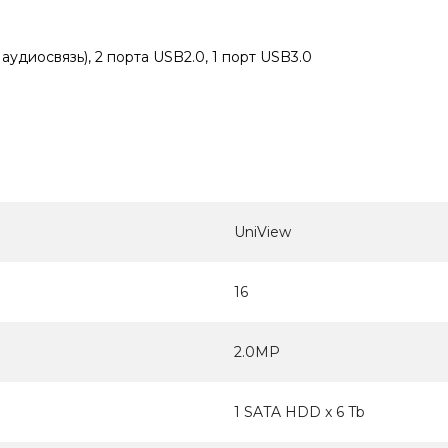
я аудиосвязь), 2 порта USB2.0, 1 порт USB3.0
UniView
16
2.0MP
1 SATA HDD x 6 Tb