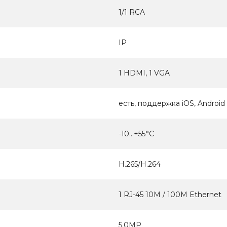
1/1 RCA
IP
1 HDMI, 1 VGA
есть, поддержка iOS, Android
-10...+55°С
H.265/H.264
1 RJ-45 10M / 100M Ethernet
5.0МР