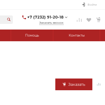
Войти
+7 (7232) 91-20-18
Заказать звонок
+7 (7232) 91-20-18
Помощь
Контакты
г. Усть-Каменогорск, ул.
Протозанова, д. 83а,
оф. 103
Пн-Пт: 8:00-17:00 Cб-Вс:
Выходной
tk_grant@mail.ru
Заказать