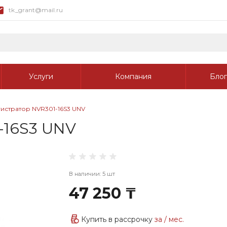
tk_grant@mail.ru
Услуги
Компания
Блог
истратор NVR301-16S3 UNV
-16S3 UNV
В наличии: 5 шт
47 250 ₸
Купить в рассрочку
за
/ мес.