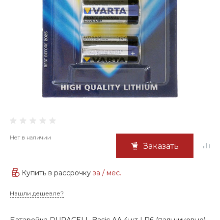
Нет в наличии
Заказать
Купить в рассрочку
за
/ мес.
Нашли дешевле?
Батарейка DURACELL Basic АА 4шт LR6 (пальчиковые)