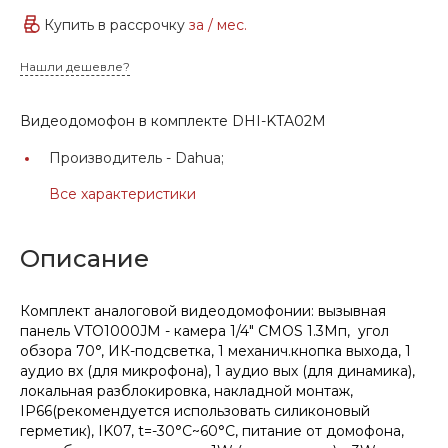
Купить в рассрочку
за
/ мес.
Нашли дешевле?
Видеодомофон в комплекте DHI-KTA02M
Производитель -
Dahua;
Все характеристики
Описание
Комплект аналоговой видеодомофонии: вызывная
панель VTO1000JM - камера 1/4" CMOS 1.3Мп, угол
обзора 70°, ИК-подсветка, 1 механич.кнопка выхода, 1
аудио вх (для микрофона), 1 аудио вых (для динамика),
локальная разблокировка, накладной монтаж,
IP66(рекомендуется использовать силиконовый
герметик), IK07, t=-30°C~60°C, питание от домофона,