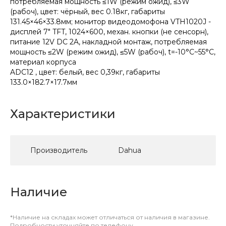
потребляемая мощность ≤1W (режим ожид), ≤3W
(рабоч), цвет: чёрный, вес 0.18кг, габариты
131.45×46×33.8мм; монитор видеодомофона VTH1020J -
дисплей 7" TFT, 1024×600, механ. кнопки (не сенсорн),
питание 12V DC 2A, накладной монтаж, потребляемая
мощность ≤2W (режим ожид), ≤5W (рабоч), t=-10°C~55°C,
материал корпуса
ADC12 , цвет: белый, вес 0,39кг, габариты
133.0×182.7×17.7мм
Характеристики
Производитель
Dahua
Наличие
*Наличие на складах может отличаться от наличия в магазине.
Подробности уточняйте по телефону.