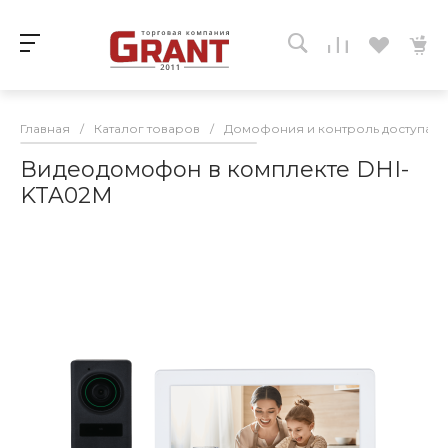
Главная
/
Каталог товаров
/
Домофония и контроль доступа
/
Видеодомофон в комплекте DHI-
KTA02M