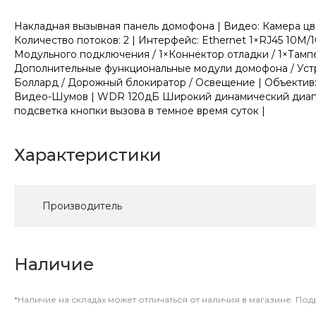
Накладная вызывная панель домофона | Видео: Камера цве
Количество потоков: 2 | Интерфейс: Ethernet 1×RJ45 10M
Модульного подключения / 1×Коннектор отладки / 1×Тамп
Дополнительные функциональные модули домофона / Устрой
Боллард / Дорожный блокиратор / Освещение | Объектив: 
Видео-Шумов | WDR 120дБ Широкий динамический диапазон
подсветка кнопки вызова в темное время суток |
Характеристики
Производитель
Наличие
*Наличие на складах может отличаться от наличия в магазине. По