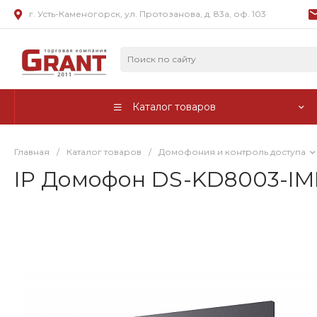
г. Усть-Каменогорск, ул. Протозанова, д. 83а, оф. 103
Каталог товаров
Главная
/
Каталог товаров
/
Домофония и контроль доступа
IP Домофон DS-KD8003-IME1