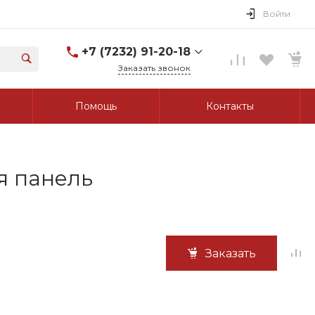
Войти
+7 (7232) 91-20-18
Заказать звонок
+7 (7232) 91-20-18
Помощь
Контакты
г. Усть-Каменогорск, ул.
Протозанова, д. 83а,
оф. 103
Пн-Пт: 8:00-17:00 Cб-Вс:
Выходной
tk_grant@mail.ru
я панель
Заказать