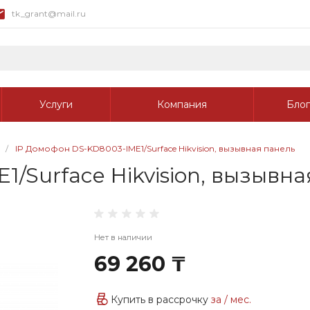
tk_grant@mail.ru
Услуги
Компания
Блог
/
IP Домофон DS-KD8003-IME1/Surface Hikvision, вызывная панель
/Surface Hikvision, вызывна
Нет в наличии
69 260 ₸
Купить в рассрочку
за
/ мес.