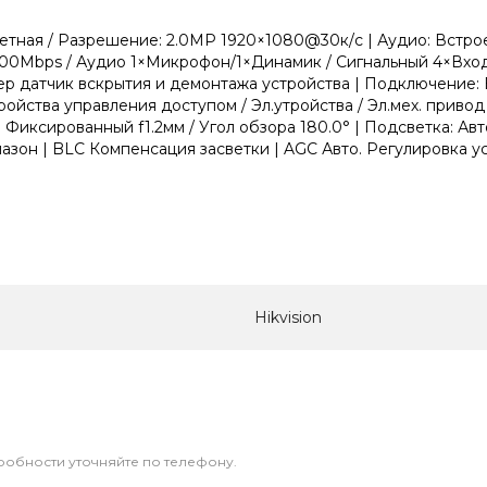
тная / Разрешение: 2.0МР 1920×1080@30к/с | Аудио: Встроен
/100Mbps / Аудио 1×Микрофон/1×Динамик / Сигнальный 4×Вхо
ер датчик вскрытия и демонтажа устройства | Подключение:
ства управления доступом / Эл.утройства / Эл.мех. привод /
Фиксированный f1.2мм / Угол обзора 180.0° | Подсветка: Авт
 | BLC Компенсация засветки | AGC Авто. Регулировка уси
Hikvision
дробности уточняйте по телефону.