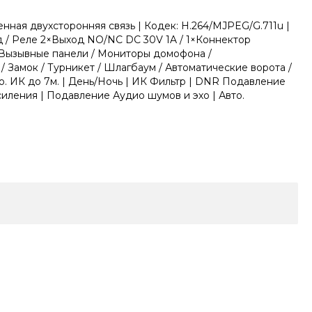
ная двухсторонняя связь | Кодек: H.264/MJPEG/G.711u |
д / Реле 2×Выход NO/NC DC 30V 1A / 1×Коннектор
 Вызывные панели / Мониторы домофона /
 Замок / Турникет / Шлагбаум / Автоматические ворота /
о. ИК до 7м. | День/Ночь | ИК Фильтр | DNR Подавление
ления | Подавление Аудио шумов и эхо | Авто.