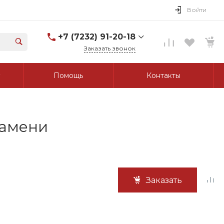
Войти
+7 (7232) 91-20-18
Заказать звонок
+7 (7232) 91-20-18
Помощь
Контакты
г. Усть-Каменогорск, ул.
Протозанова, д. 83а,
оф. 103
Пн-Пт: 8:00-17:00 Cб-Вс:
Выходной
tk_grant@mail.ru
ламени
Заказать