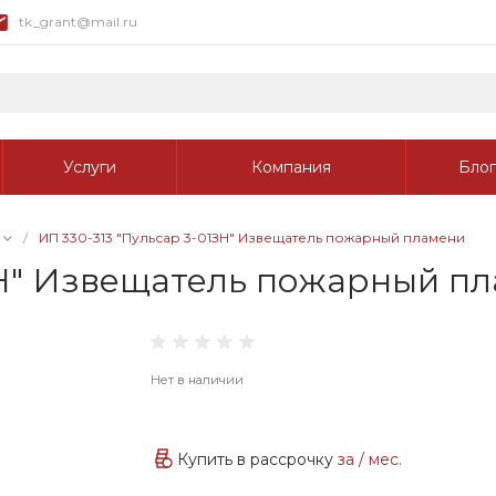
tk_grant@mail.ru
Услуги
Компания
Блог
/
ИП 330-313 "Пульсар 3-01ЗН" Извещатель пожарный пламени
ЗН" Извещатель пожарный п
Нет в наличии
Купить в рассрочку
за
/ мес.