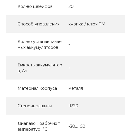
Кол-во шлейфов
20
Способ управления
кнопка / ключ ТМ
Кол-во устанавливае
-
мых аккумуляторов
Емкость аккумулятор
-
а, Ач
Материал корпуса
металл
Степень защиты
IP20
Диапазон рабочих т
-30…+50
емператур, °С