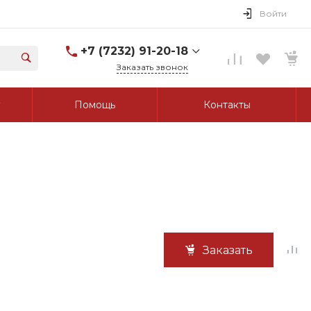
Войти
+7 (7232) 91-20-18
Заказать звонок
+7 (7232) 91-20-18
Помощь
Контакты
г. Усть-Каменогорск, ул.
Протозанова, д. 83а,
оф. 103
Пн-Пт: 8:00-17:00 Cб-Вс:
Выходной
tk_grant@mail.ru
Заказать