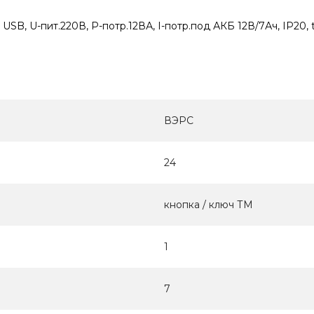
 USB, U-пит.220В, P-потр.12ВА, I-потр.под АКБ 12В/7Ач, IP20, 
ВЭРС
24
кнопка / ключ ТМ
1
7