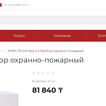
tk_grant@mail.ru
Услуги
Компания
Блог
/
ВЭРС-ПК 24П вер.3.2 Прибор охранно-пожарный
бор охранно-пожарный
В наличии: 14 шт
81 840 ₸