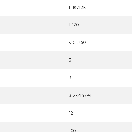
пластик
IP20
-30…+50
3
3
312х214х94
12
160