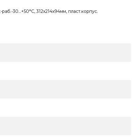
t-раб.-30…+50°C, 312х214х94мм, пласт.корпус.