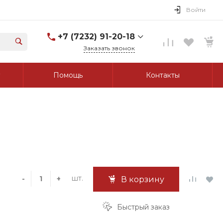
Войти
+7 (7232) 91-20-18
Заказать звонок
+7 (7232) 91-20-18
Помощь
Контакты
г. Усть-Каменогорск, ул.
Протозанова, д. 83а,
оф. 103
Пн-Пт: 8:00-17:00 Cб-Вс:
Выходной
tk_grant@mail.ru
шт.
-
+
В корзину
Быстрый заказ