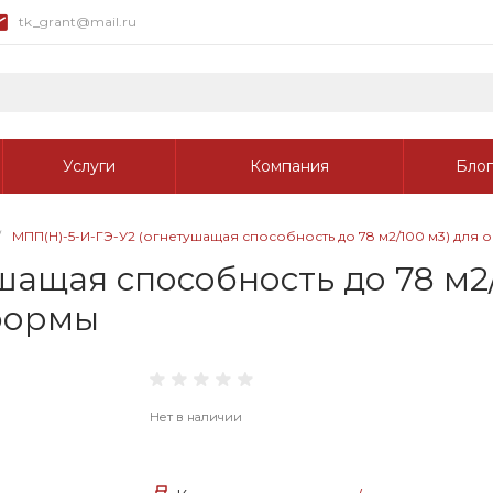
tk_grant@mail.ru
Услуги
Компания
Блог
/
МПП(Н)-5-И-ГЭ-У2 (огнетушащая способность до 78 м2/100 м3) дл
ащая способность до 78 м2/
формы
Нет в наличии