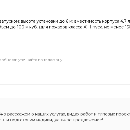
уском; высота установки до 6 м; вместимость корпуса 4,7 л
м до 100 м.куб. (для пожаров класса А); I-пуск. не менее 150 
дробности уточняйте по телефону.
о расскажем о наших услугах, видах работ и типовых проект
сть и подготовим индивидуальное предложение!