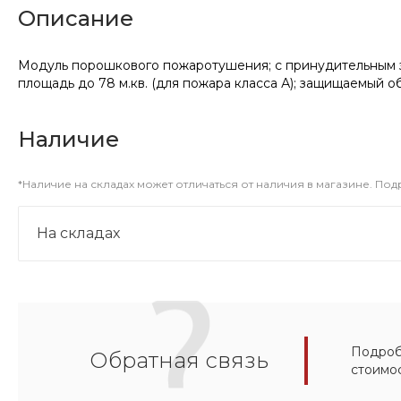
Описание
Модуль порошкового пожаротушения; с принудительным зап
площадь до 78 м.кв. (для пожара класса А); защищаемый объе
Наличие
*Наличие на складах может отличаться от наличия в магазине. По
На складах
Подробн
Обратная связь
стоимо