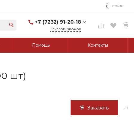
Войти
+7 (7232) 91-20-18
Заказать звонок
+7 (7232) 91-20-18
Помощь
Контакты
г. Усть-Каменогорск, ул.
Протозанова, д. 83а,
оф. 103
Пн-Пт: 8:00-17:00 Cб-Вс:
Выходной
tk_grant@mail.ru
00 шт)
Заказать