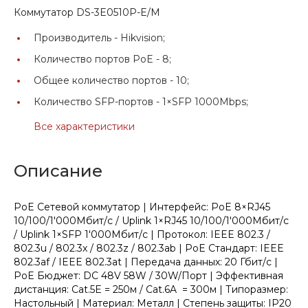
Коммутатор DS-3E0510P-E/M
Производитель -
Hikvision;
Количество портов PoE -
8;
Общее количество портов -
10;
Количество SFP-портов -
1×SFP 1000Mbps;
Все характеристики
Описание
PoE Сетевой коммутатор | Интерфейс: PoE 8×RJ45
10/100/1'000Мбит/с / Uplink 1×RJ45 10/100/1'000Мбит/с
/ Uplink 1×SFP 1'000Мбит/с | Протокол: IEEE 802.3 /
802.3u / 802.3x / 802.3z / 802.3ab | PoE Стандарт: IEEE
802.3af / IEEE 802.3at | Передача данных: 20 Гбит/с |
PoE Бюджет: DC 48V 58W / 30W/Порт | Эффективная
дистанция: Cat.5E = 250м / Cat.6A = 300м | Типоразмер:
Настольный | Материал: Металл | Степень защиты: IP20