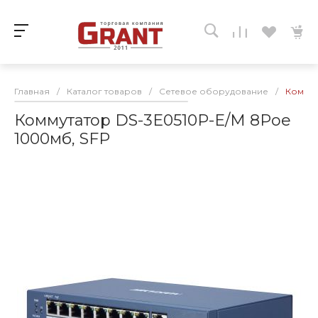
Главная
/
Каталог товаров
/
Сетевое оборудование
/
Коммут
Коммутатор DS-3E0510P-E/M 8Poe
1000мб, SFP