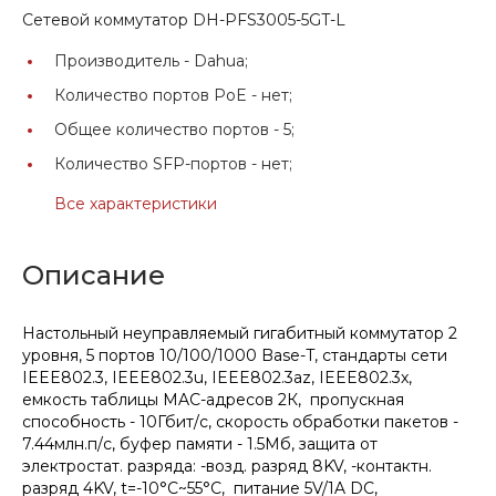
Сетевой коммутатор DH-PFS3005-5GT-L
Производитель -
Dahua;
Количество портов PoE -
нет;
Общее количество портов -
5;
Количество SFP-портов -
нет;
Все характеристики
Описание
Настольный неуправляемый гигабитный коммутатор 2
уровня, 5 портов 10/100/1000 Base-T, стандарты сети
IEEE802.3, IEEE802.3u, IEEE802.3az, IEEE802.3x,
емкость таблицы MAC-адресов 2К, пропускная
способность - 10Гбит/с, скорость обработки пакетов -
7.44млн.п/с, буфер памяти - 1.5Мб, защита от
электростат. разряда: -возд. разряд 8KV, -контактн.
разряд 4KV, t=-10°С~55°C, питание 5V/1A DC,