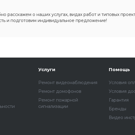
о расскажем о наших услугах, видах работ и типовых проект
сть и подготовим индивидуальное предложение!
Услуги
Помощь
Ремонт видеонаблюдения
Условия оп
Ремонт домофонов
Условия до
Ремонт пожарной
Гарантия
ьности
сигнализации
Бренды
Видео инст