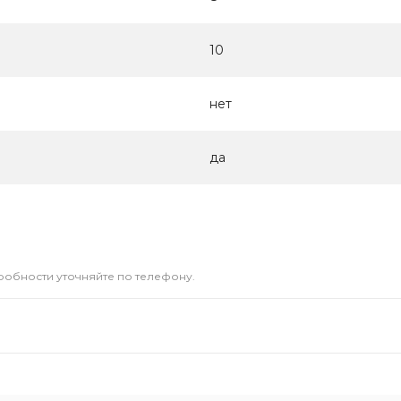
10
нет
да
дробности уточняйте по телефону.