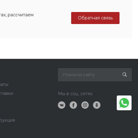
ах, рассчитаем
Обратная связь
латы
ставки
Мы в соц. сетях
рукция