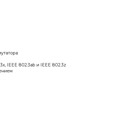
мутатора
3x, IEEE 802.3ab и IEEE 802.3z
нением