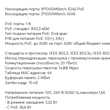
Нисходящие порты: 8*1000Мбит/с RJ45 PoE
Восходящие порты: 2*1000Мбит/с RJ45
PoE порты: 1-8
PoE стандарт: 802,3 af/at
Тип подачи питания PoE: End-span
PIN для питания PoE: 1/2(+), 3/6(-)
Мощность PoE: до 30Вт на порт, 62Вт общий бюджет ком
Стандарты и протоколы: IEEE 802.3, IEEE 802.3u, IEEE 802.
Метод переадресации: пересылка с промежуточным хра
Коммутационная способность: 20 Гбит/с
Скорость пересылки пакетов: 14,88 Mpps
Таблица MAC-адресов: 4К
Буферная память: 2 Мбит
Jumbo-кадр: 10 кБ
Напряжение питания: 100...240 В 50/60 Гц максимум 1,5А
Потребляемая мощность:
- В режиме ожидания: 3,32 Вт
- С PoE: 65,6 Вт