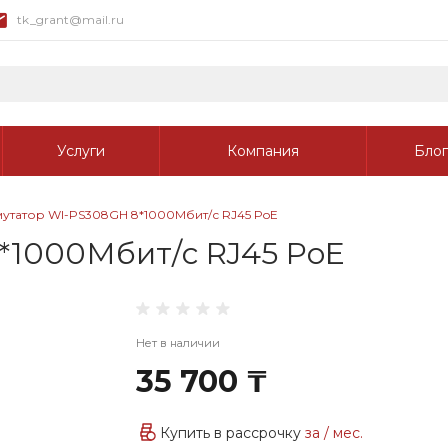
tk_grant@mail.ru
Услуги
Компания
Блог
утатор WI-PS308GH 8*1000Мбит/с RJ45 PoE
*1000Мбит/с RJ45 PoE
Нет в наличии
35 700 ₸
Купить в рассрочку
за
/ мес.