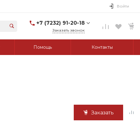
Войти
+7 (7232) 91-20-18
Заказать звонок
+7 (7232) 91-20-18
Помощь
Контакты
г. Усть-Каменогорск, ул.
Протозанова, д. 83а,
оф. 103
Пн-Пт: 8:00-17:00 Cб-Вс:
Выходной
tk_grant@mail.ru
Заказать