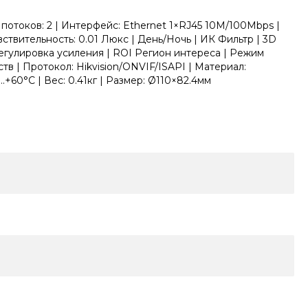
потоков: 2 | Интерфейс: Ethernet 1×RJ45 10M/100Mbps |
вствительность: 0.01 Люкс | День/Ночь | ИК Фильтр | 3D
улировка усиления | ROI Регион интереса | Режим
в | Протокол: Hikvision/ONVIF/ISAPI | Материал:
.+60°C | Вес: 0.41кг | Размер: Ø110×82.4мм