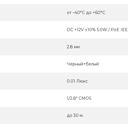
от –40°C до +60°C
DC +12V ±10% 5.0W / PoE IEE
2.8 мм
Черный+белый
0.01 Люкс
1/2.8" CMOS
до 30 м.