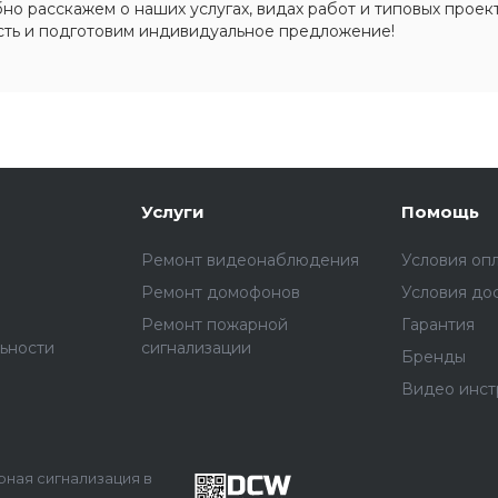
о расскажем о наших услугах, видах работ и типовых проект
сть и подготовим индивидуальное предложение!
Услуги
Помощь
Ремонт видеонаблюдения
Условия оп
Ремонт домофонов
Условия до
Ремонт пожарной
Гарантия
ьности
сигнализации
Бренды
Видео инст
арная сигнализация в