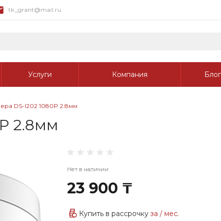
tk_grant@mail.ru
Услуги
Компания
Блог
ера DS-I202 1080P 2.8мм
P 2.8мм
Нет в наличии
23 900 ₸
Купить в рассрочку
за
/ мес.