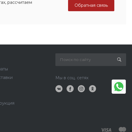
ах, рассчитаем
Обратная связь
латы
ставки
Мы в соц. сетях
рукция