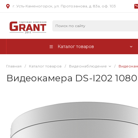
г. Усть-Каменогорск, ул. Протозанова, д. 83а, оф. 103
Каталог товаров
Главная
/
Каталог товаров
/
Видеонаблюдение
/
Видеокам
Видеокамера DS-I202 1080