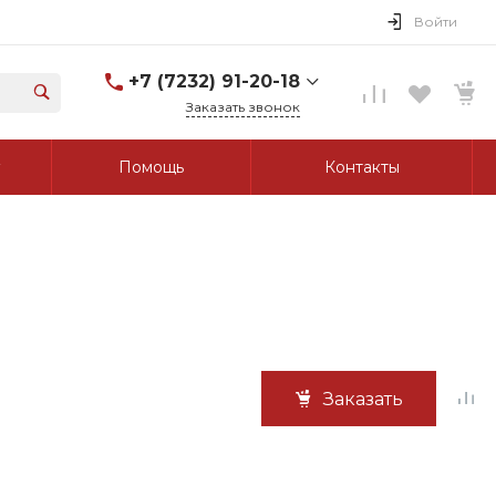
Войти
+7 (7232) 91-20-18
Заказать звонок
+7 (7232) 91-20-18
Помощь
Контакты
г. Усть-Каменогорск, ул.
Протозанова, д. 83а,
оф. 103
Пн-Пт: 8:00-17:00 Cб-Вс:
Выходной
tk_grant@mail.ru
Заказать