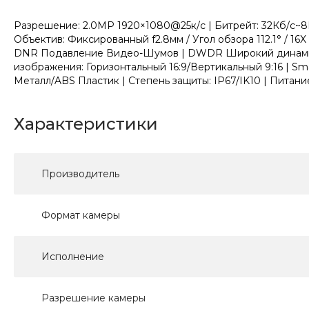
Разрешение: 2.0МР 1920×1080@25к/с | Битрейт: 32Кб/с~8Мб
Объектив: Фиксированный f2.8мм / Угол обзора 112.1° / 16
DNR Подавление Видео-Шумов | DWDR Широкий динамичес
изображения: Горизонтальный 16:9/Вертикальный 9:16 | Sm
Металл/ABS Пластик | Степень защиты: IP67/IK10 | Питание:
Характеристики
Производитель
Формат камеры
Исполнение
Разрешение камеры