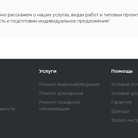
о расскажем о наших услугах, видах работ и типовых проект
сть и подготовим индивидуальное предложение!
Услуги
Помощь
Ремонт видеонаблюдения
Условия оп
Ремонт домофонов
Условия до
Ремонт пожарной
Гарантия
ьности
сигнализации
Бренды
Видео инст