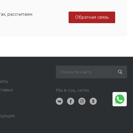
ах, рассчитаем
Обратная связь
латы
ставки
Мы в соц. сетях
рукция