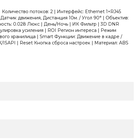
 Количество потоков: 2 | Интерфейс: Ethernet 1×RJ45
Датчик движения, Дистанция 10м. / Угол 90° | Объектив:
ность: 0.028 Люкс | День/Ночь | ИК Фильтр | 3D DNR
лировка усиления | ROI Регион интереса | Режим
вого хранилища | Smart Функции: Движение в кадре /
K/ISAPI | Reset Кнопка сброса настроек | Материал: ABS