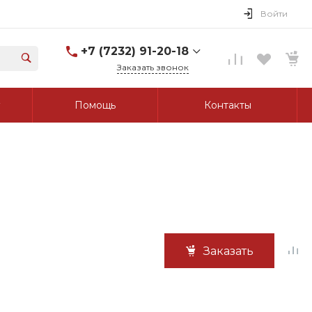
Войти
+7 (7232) 91-20-18
Заказать звонок
+7 (7232) 91-20-18
Помощь
Контакты
г. Усть-Каменогорск, ул.
Протозанова, д. 83а,
оф. 103
Пн-Пт: 8:00-17:00 Cб-Вс:
Выходной
tk_grant@mail.ru
Заказать