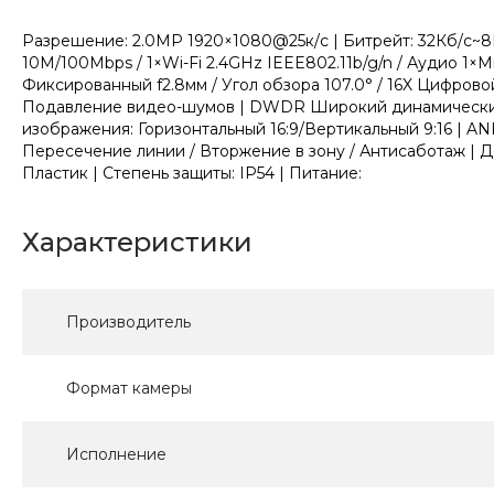
Разрешение: 2.0МР 1920×1080@25к/с | Битрейт: 32Кб/с~8Мб
10M/100Mbps / 1×Wi-Fi 2.4GHz IEEE802.11b/g/n / Аудио 1×
Фиксированный f2.8мм / Угол обзора 107.0° / 16X Цифрово
Подавление видео-шумов | DWDR Широкий динамический д
изображения: Горизонтальный 16:9/Вертикальный 9:16 | A
Пересечение линии / Вторжение в зону / Антисаботаж | До
Пластик | Степень защиты: IP54 | Питание:
Характеристики
Производитель
Формат камеры
Исполнение