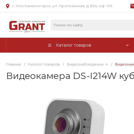
г. Усть-Каменогорск, ул. Протозанова, д. 83а, оф. 103
Каталог товаров
Главная
/
Каталог товаров
/
Видеонаблюдение
/
Видеокам
Видеокамера DS-I214W куб