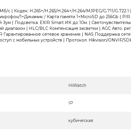
/с | Кодек: H.265+/H.265/H.264+/H.264/MJPEG/G.711/G.722.1 |
Микрофон/1×Динамик / Карта памяти 1×MicroSD до 256Gb | PIR 
й Зум | Подсветка: EXIR Smart ИК до 10м. | Светочувствитель
иапазон | HLC/BLC Компенсация засветки | AGC Авто. регу
NR Гарантированное сетевое хранение | NAS Поддержка сете
ступ с мобильных устройств | Протокол: Hikvision/ONVIF/SD
HiWatch
IP
кубическая