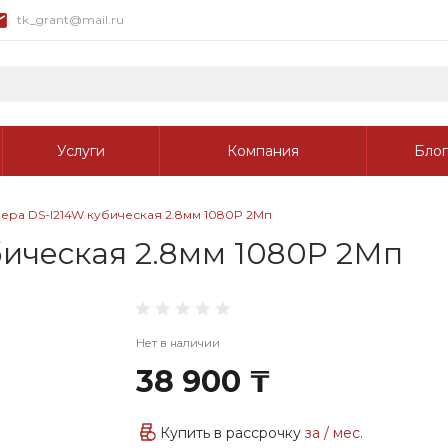
tk_grant@mail.ru
Услуги
Компания
Блог
ера DS-I214W кубическая 2.8мм 1080P 2Мп
ическая 2.8мм 1080P 2Мп
Нет в наличии
38 900 ₸
Купить в рассрочку
за
/ мес.