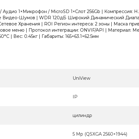
/ Аудио 1×Микрофон / MicroSD 1×Слот 256Gb | Компрессия: H.2
ие Видео-Шумов | WDR 120дБ Широкий Динамический Диапаз
тевое Хранения | ROI Регион интереса: 2 зоны | Маска при
вое меню | Протокол интеграции: ONVIF/API | Материал: Мет
0°C | Вес: 0.45кг | Габариты: 165×63.1×62.5мм
UniView
IP
цилиндр
5 Мр (QSXGA 2560×1944)