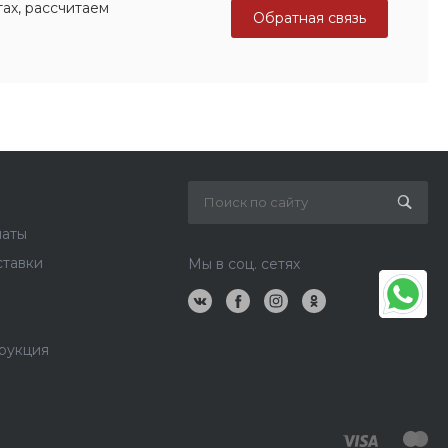
ах, рассчитаем
Обратная связь
латы
ставки
Мы в соц. сетях
рукция