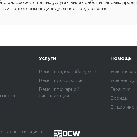
о расскажем о наших услугах, видах работ и типовых проект
сть и подготовим индивидуальное предложение!
Услуги
Помощь
Ремонт видеонаблюдения
Условия оп
Ремонт домофонов
Условия до
Ремонт пожарной
Гарантия
ьности
сигнализации
Бренды
Видео инст
арная сигнализация в