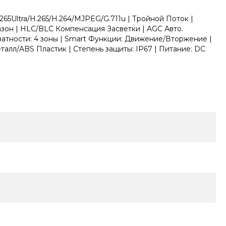
65Ultra/H.265/H.264/MJPEG/G.711u | Тройной Поток |
он | HLC/BLC Компенсация Засветки | AGC Авто.
ватности: 4 зоны | Smart Функции: Движение/Вторжение |
алл/ABS Пластик | Степень защиты: IP67 | Питание: DC