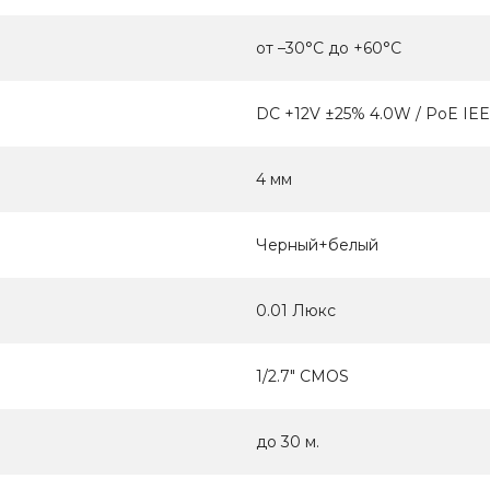
от –30°C до +60°C
DC +12V ±25% 4.0W / PoE IEE
4 мм
Черный+белый
0.01 Люкс
1/2.7" CMOS
до 30 м.