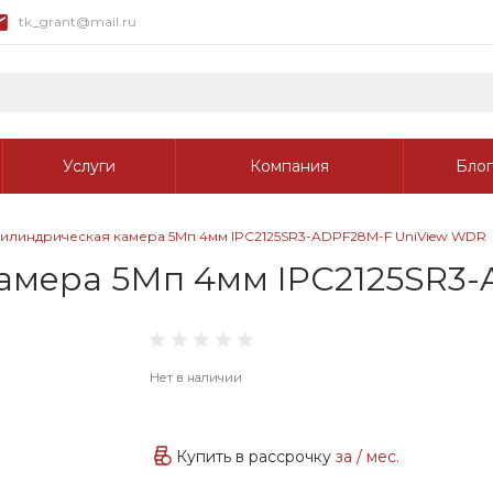
tk_grant@mail.ru
Услуги
Компания
Блог
цилиндрическая камера 5Мп 4мм IPC2125SR3-ADPF28M-F UniView WDR
камера 5Мп 4мм IPC2125SR3
Нет в наличии
Купить в рассрочку
за
/ мес.