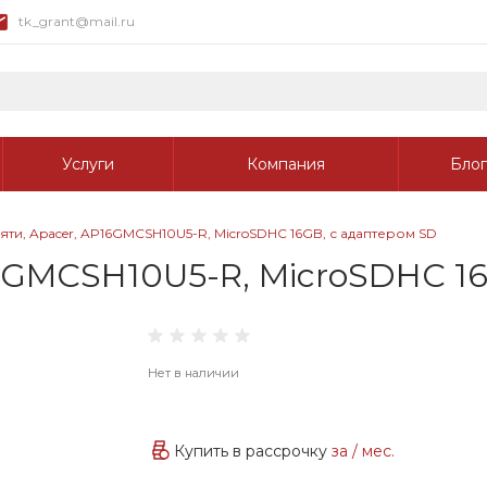
tk_grant@mail.ru
Услуги
Компания
Блог
яти, Apacer, AP16GMCSH10U5-R, MicroSDHC 16GB, с адаптером SD
16GMCSH10U5-R, MicroSDHC 1
Нет в наличии
Купить в рассрочку
за
/ мес.