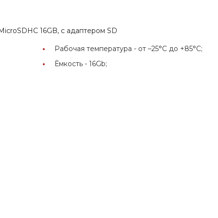
 MicroSDHC 16GB, с адаптером SD
Рабочая температура -
от –25°C до +85°C;
Ёмкость -
16Gb;