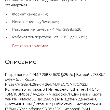
стандартная
Формат камеры -
IP;
Исполнение -
кубическая;
Разрешение камеры -
4 Мр (2688х1520);
Рабочая температура -
от –10°C до +50°C;
Все характеристики
Описание
Разрешение: 4.0МР 2688×1520@25к/с | Битрейт: 256Кб/
с~16Мб/с | Кодек:
H.265+/H.265/H.264+/H.264/MJPEG/G.711/G.722.1 |
Количество потоков: 3 | Интерфейс: Ethernet 1×RJ45
10M/100Mbps / Аудио 1×Микрофон/1×Динамик / Карта
памяти 1×MicroSD до 256Gb | PIR Датчик движения,
Дистанция 10м. / Угол 90° | Объектив: Фиксированный
f2.8мм / Угол обзора 98.0° / 16X Цифровой Зум |