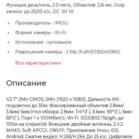
Функция день/ночь, 2.0 мега., Объектив: 2,8 мм, Скор.
записи: до 25/30 к/c, DC 5V 1A
Производитель -
IMOU;
Формат камеры -
Wi-Fi;
Исполнение -
купольное;
Разрешение камеры -
2 Mp (FullHD1920x1080);
Все характеристики
Описание
1/2.7" 2Мп CMOS; 2Мп (1920 x 1080); Дальность ИК-
подсветки до 30м; Фиксированный объектив 2.8мм/
3.6мм/ 6мм;Угол обзора: 2.8мм: 114°(Г.), 3.6мм: 93°(Г.), 6мм:
55°(Г.); Порт 1 x 100Мбит/с; Wi-Fi: IEEE802.11b/g/n, до
100м на открытой; Внешние двойные антенны, 2 x 2
MIMO; Soft APCGI, ONVIF; Приложение Imou: iOS,
Android; Сжатие видео: H.265/H.264 До 25 к\с; Цифровое