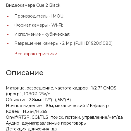
Видеокамера Cue 2 Black
Производитель -
IMOU;
Формат камеры -
Wi-Fi;
Исполнение -
кубическая;
Разрешение камеры -
2 Mp (FullHD1920x1080);
Все характеристики
Описание
Матрица, разрешение, частота кадров 1/2.7” CMOS
(прогр.), 1080P, 25к/с
Объектив 2.8мм: 112°(Г), 58°(В)
Ночное видение 10м, механический ИК-фильтр
Кодек H.264/H.265
Onvif/RTSP, CGI/TLS поиск, потоки, управление/нет/да
Аудио двунаправленные переговоры
Детекция движения да