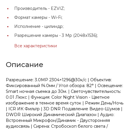
Производитель -
EZVIZ;
Формат камеры -
Wi-Fi;
Исполнение -
цилиндр;
Разрешение камеры -
3 Mp (2048x1536);
Все характеристики
Описание
Разрешение: 3.0MP 2304×1296@30к/с | Объектив:
Фиксированный f4.0мм / Угол обзора: 82° | Освещение:
Smart ночная съемка до 30м. | Светочувствительность:
0.01 Люкс | Функция: Color Night Vision - Цветное
изображение в темное время суток | Режим День/Ночь
| ICR ИК Фильтр | 3D DNR Подавление Видео-Шумов |
DWDR Широкий Динамический Диапазон | Аудио:
Встроенный Микрофон/Динамик - Двусторонняя
аудиосвязь | Сирена: Стробоскоп белого света /