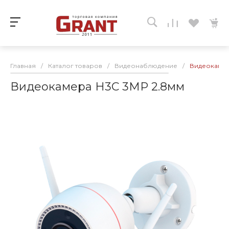
Главная
/
Каталог товаров
/
Видеонаблюдение
/
Видеокамер
Видеокамера H3С 3MP 2.8мм