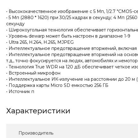
• Высококачественное изображение с 5 Мп, 1/2.7 "CMOS-
• 5 Мп (2880 * 1620) при 30/25 кадрах в секунду; 4 Мп (2560
секунду
• Широкоугольная технология обеспечивает горизонтальны
• Уровень dewarp может быть настроен в диапазоне 1-9
• Ultra 265, H.264, H.265, MJPEG
• Интеллектуальное предотвращение вторжений, включая
• Интеллектуальное предотвращение вторжений на основе
т.д., точно фокусируется на людях, автомобилях и немото
• Технология True WDR на 120 дБ обеспечивает четкое и
• Встроенный микрофон
• Интеллектуальное ИК-излучение на расстоянии до 20 м (
• Поддержка карты Micro SD емкостью 256 ГБ
• Источник п
Характеристики
Производитель