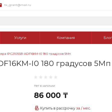
tk_grant@mail.ru
Услуги
Компания
Блог
ера IPC2105SB-ADF16KM-I0 180 градусов 5Мп
F16KM-I0 180 градусов 5Мп
Нет в наличии
86 000 ₸
Купить в рассрочку
за
/ мес.