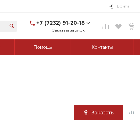
Войти
+7 (7232) 91-20-18
Заказать звонок
+7 (7232) 91-20-18
Помощь
Контакты
г. Усть-Каменогорск, ул.
Протозанова, д. 83а,
оф. 103
Пн-Пт: 8:00-17:00 Cб-Вс:
Выходной
tk_grant@mail.ru
Заказать