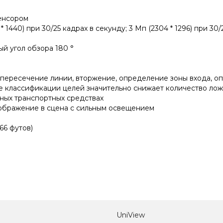
сенсором
 * 1440) при 30/25 кадрах в секунду; 3 Мп (2304 * 1296) при 30
й угол обзора 180 °
 пересечение линии, вторжение, определение зоны входа, о
 классификации целей значительно снижает количество ложн
рных транспортных средствах
зображение в сцена с сильным освещением
66 футов)
UniView