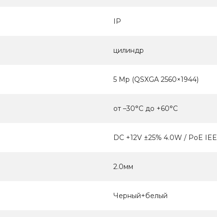
IP
цилиндр
5 Мр (QSXGA 2560×1944)
от –30°C до +60°C
DC +12V ±25% 4.0W / PoE IEE
2.0мм
Черный+белый