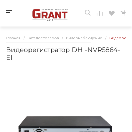
Главная
/
Каталог товаров
/
Видеонаблюдение
/
Видеорегис
Видеорегистратор DHI-NVR5864-
EI