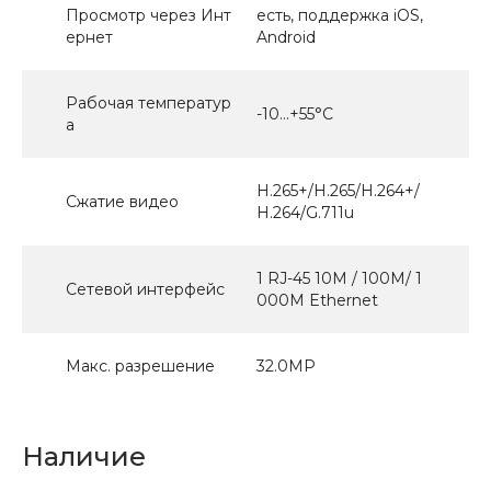
Просмотр через Инт
есть, поддержка iOS,
ернет
Android
Рабочая температур
-10...+55°С
а
H.265+/H.265/H.264+/
Сжатие видео
H.264/G.711u
1 RJ-45 10M / 100M/ 1
Сетевой интерфейс
000M Ethernet
Макс. разрешение
32.0МР
Наличие