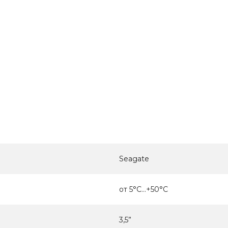
Seagate
от 5°C...+50°C
3,5”