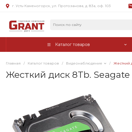
г. Усть-Каменогорск, ул. Протозанова, д. 83а, оф. 103
Каталог товаров
Главная
/
Каталог товаров
/
Видеонаблюдение
/
Жесткий д
Жесткий диск 8Tb. Seagat