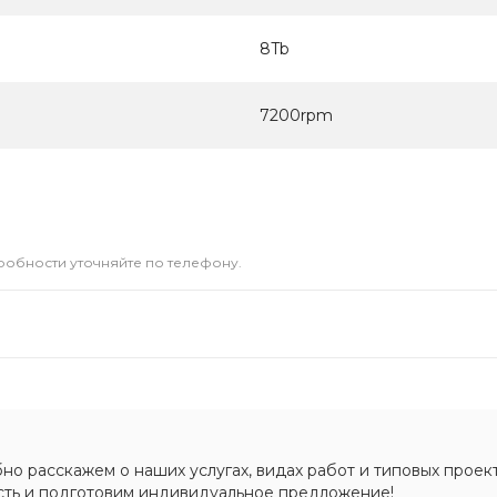
8Tb
7200rpm
дробности уточняйте по телефону.
о расскажем о наших услугах, видах работ и типовых проект
сть и подготовим индивидуальное предложение!