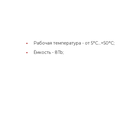
Рабочая температура -
от 5°C...+50°C;
Ёмкость -
8Tb;