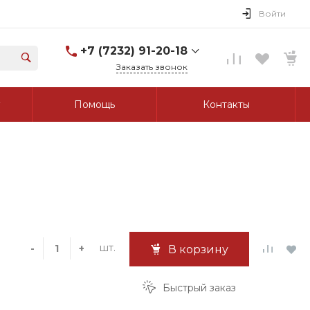
Войти
+7 (7232) 91-20-18
Заказать звонок
+7 (7232) 91-20-18
Помощь
Контакты
г. Усть-Каменогорск, ул.
Протозанова, д. 83а,
оф. 103
Пн-Пт: 8:00-17:00 Cб-Вс:
Выходной
tk_grant@mail.ru
шт.
-
+
В корзину
Быстрый заказ