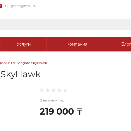
tk_grant@mail.ru
Услуги
Компания
Блог
иск 8Tb. Seagate SkyHawk
e SkyHawk
В наличии: 1 шт
219 000 ₸