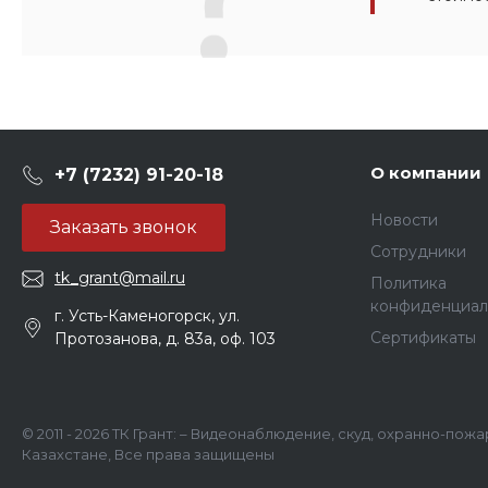
О компании
+7 (7232) 91-20-18
Новости
Заказать звонок
Сотрудники
tk_grant@mail.ru
Политика
конфиденциал
г. Усть-Каменогорск, ул.
Сертификаты
Протозанова, д. 83а, оф. 103
© 2011 - 2026 ТК Грант: – Видеонаблюдение, скуд, охранно-пож
Казахстане, Все права защищены