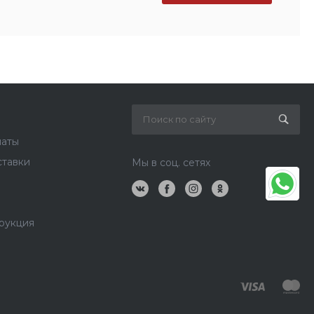
латы
ставки
Мы в соц. сетях
рукция