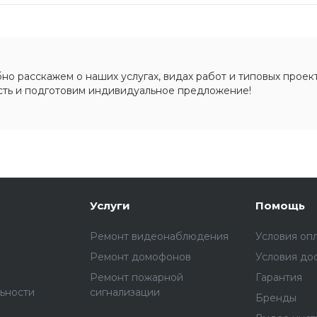
о расскажем о наших услугах, видах работ и типовых проект
сть и подготовим индивидуальное предложение!
Услуги
Помощь
Ремонт видеонаблюдения
Условия оп
Ремонт домофонов
Условия до
Ремонт пожарной
Гарантия
ьности
сигнализации
Бренды