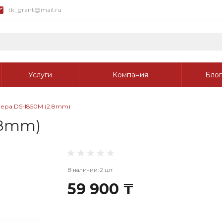
tk_grant@mail.ru
Услуги
Компания
Блог
ера DS-I850M (2.8mm)
.8mm)
В наличии: 2 шт
59 900 ₸