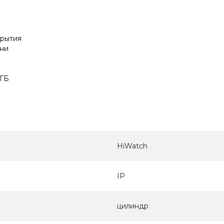
крытия
ени
2ГБ
HiWatch
IP
цилиндр