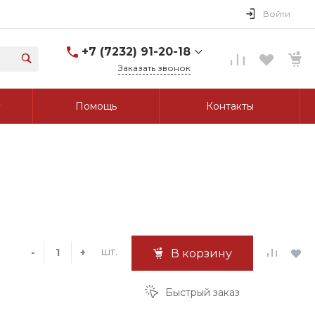
Войти
+7 (7232) 91-20-18
Заказать звонок
+7 (7232) 91-20-18
Помощь
Контакты
г. Усть-Каменогорск, ул.
Протозанова, д. 83а,
оф. 103
Пн-Пт: 8:00-17:00 Cб-Вс:
Выходной
tk_grant@mail.ru
шт.
-
+
В корзину
Быстрый заказ