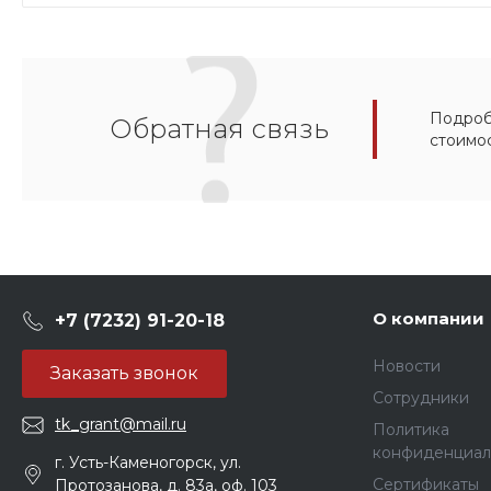
Подробн
Обратная связь
стоимо
О компании
+7 (7232) 91-20-18
Новости
Заказать звонок
Сотрудники
tk_grant@mail.ru
Политика
конфиденциал
г. Усть-Каменогорск, ул.
Сертификаты
Протозанова, д. 83а, оф. 103