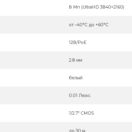
8 Мп (UltraHD 3840×2160)
от –40°C до +60°C
12В/PoE
2.8 мм
белый
0.01 Люкс
1/2.7" CMOS
до 30 м.