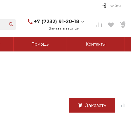
Войти
+7 (7232) 91-20-18
Заказать звонок
+7 (7232) 91-20-18
Помощь
Контакты
г. Усть-Каменогорск, ул.
Протозанова, д. 83а,
оф. 103
Пн-Пт: 8:00-17:00 Cб-Вс:
Выходной
tk_grant@mail.ru
Заказать