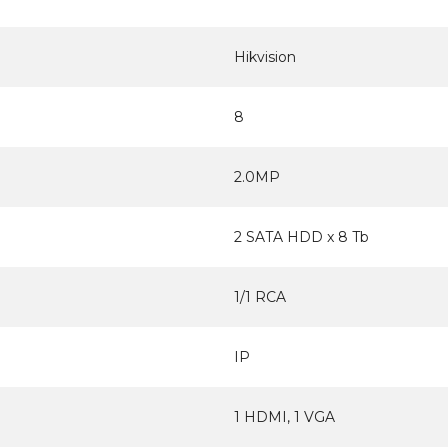
Hikvision
8
2.0MP
2 SATA HDD x 8 Tb
1/1 RCA
IP
1 HDMI, 1 VGA