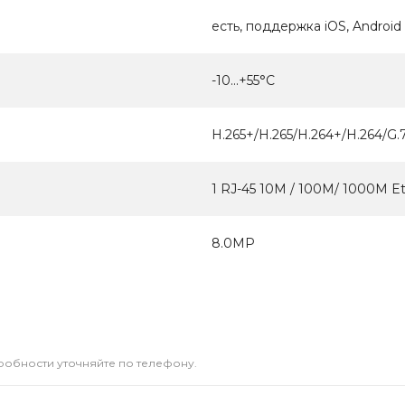
есть, поддержка iOS, Android
-10...+55°С
H.265+/H.265/H.264+/H.264/G.
1 RJ-45 10M / 100M/ 1000M E
8.0МР
дробности уточняйте по телефону.