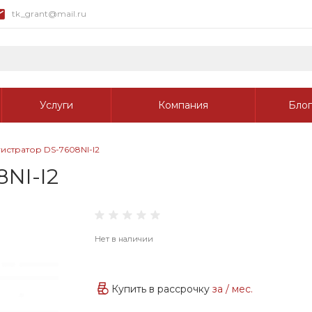
tk_grant@mail.ru
Услуги
Компания
Блог
истратор DS-7608NI-I2
NI-I2
Нет в наличии
Купить в рассрочку
за
/ мес.