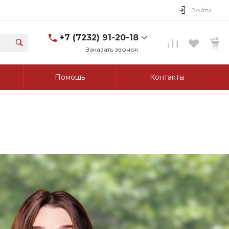
Войти
+7 (7232) 91-20-18
Заказать звонок
+7 (7232) 91-20-18
Помощь
Контакты
г. Усть-Каменогорск, ул.
Протозанова, д. 83а,
оф. 103
Пн-Пт: 8:00-17:00 Cб-Вс:
Выходной
tk_grant@mail.ru