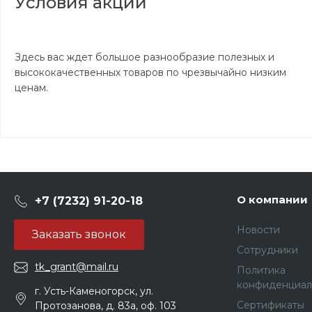
Условия акции
Здесь вас ждет большое разнообразие полезных и
высококачественных товаров по чрезвычайно низким
ценам.
О компании
+7 (7232) 91-20-18
Новости
Заказать звонок
Сотрудники
tk_grant@mail.ru
Политика
конфиденциал
г. Усть-Каменогорск, ул.
Сертификаты
Протозанова, д. 83а, оф. 103