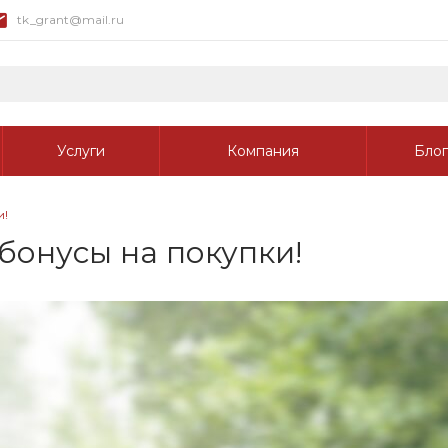
tk_grant@mail.ru
Услуги
Компания
Блог
и!
бонусы на покупки!