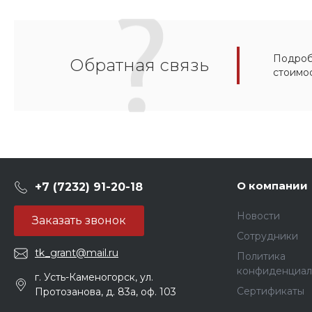
Подробн
Обратная связь
стоимо
О компании
+7 (7232) 91-20-18
Новости
Заказать звонок
Сотрудники
tk_grant@mail.ru
Политика
конфиденциал
г. Усть-Каменогорск, ул.
Сертификаты
Протозанова, д. 83а, оф. 103