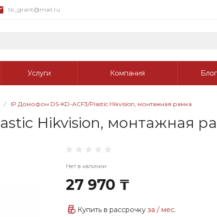
tk_grant@mail.ru
Услуги
Компания
Блог
/
IP Домофон DS-KD-ACF3/Plastic Hikvision, монтажная рамка
stic Hikvision, монтажная р
Нет в наличии
27 970 ₸
Купить в рассрочку
за
/ мес.