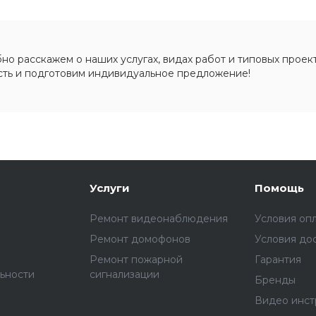
о расскажем о наших услугах, видах работ и типовых проект
сть и подготовим индивидуальное предложение!
Услуги
Помощь
Ремонт видеонаблюдения
Условия оп
Ремонт домофонов
Условия до
Ремонт пожарной
Гарантия
ьности
сигнализации
Бренды
Видео инст