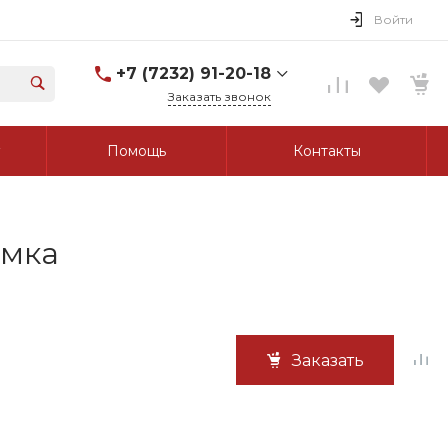
Войти
+7 (7232) 91-20-18
Заказать звонок
+7 (7232) 91-20-18
Помощь
Контакты
г. Усть-Каменогорск, ул.
Протозанова, д. 83а,
оф. 103
Пн-Пт: 8:00-17:00 Cб-Вс:
Выходной
tk_grant@mail.ru
амка
Заказать