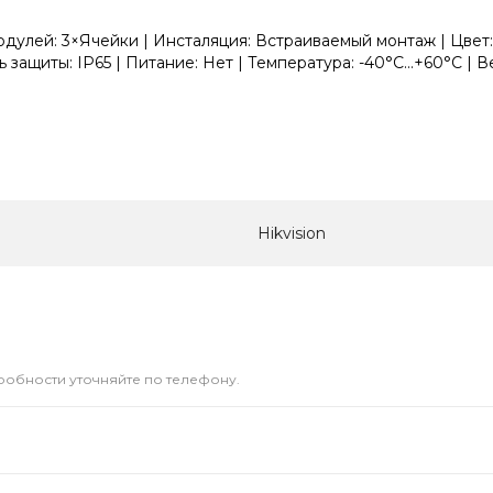
дулей: 3×Ячейки | Инсталяция: Встраиваемый монтаж | Цвет
ащиты: IP65 | Питание: Нет | Температура: -40°C...+60°C | Ве
Hikvision
дробности уточняйте по телефону.