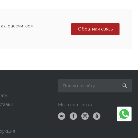
ах, рассчитаем
Обратная связь
латы
ставки
Мы в соц. сетях
рукция