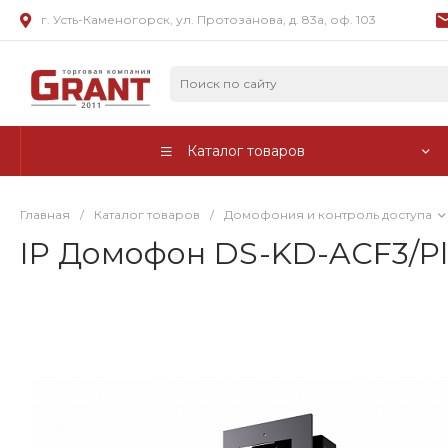
г. Усть-Каменогорск, ул. Протозанова, д. 83а, оф. 103
Каталог товаров
Главная
/
Каталог товаров
/
Домофония и контроль доступа
IP Домофон DS-KD-ACF3/Pla