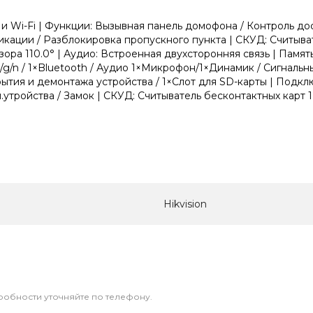
 Wi-Fi | Функции: Вызывная панель домофона / Контроль дос
ации / Разблокировка пропускного пункта | СКУД: Считывател
ора 110.0° | Аудио: Встроенная двухсторонняя связь | Памят
/g/n / 1×Bluetooth / Аудио 1×Микрофон/1×Динамик / Сигнальны
крытия и демонтажа устройства / 1×Слот для SD-карты | По
тройства / Замок | СКУД: Считыватель бесконтактных карт 1×
Hikvision
дробности уточняйте по телефону.