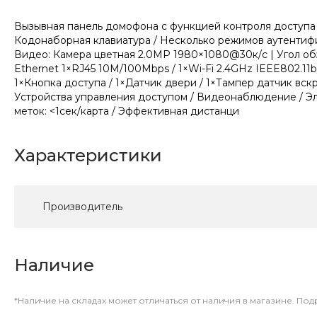
Вызывная панель домофона с функцией контроля доступа и
Кодонаборная клавиатура / Несколько режимов аутентифик
Видео: Камера цветная 2.0МР 1980×1080@30к/с | Угол обз
Ethernet 1×RJ45 10M/100Mbps / 1×Wi-Fi 2.4GHz IEEE802.11b
1×Кнопка доступа / 1×Датчик двери / 1×Тампер датчик вс
Устройства управления доступом / Видеонаблюдение / Эл.у
меток: <1сек/карта / Эффективная дистанци
Характеристики
Производитель
Наличие
*Наличие на складах может отличаться от наличия в магазине. По