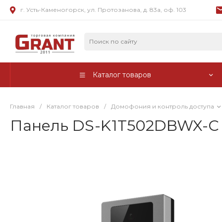
г. Усть-Каменогорск, ул. Протозанова, д. 83а, оф. 103
Каталог товаров
Главная
/
Каталог товаров
/
Домофония и контроль доступа
Панель DS-K1T502DBWX-C