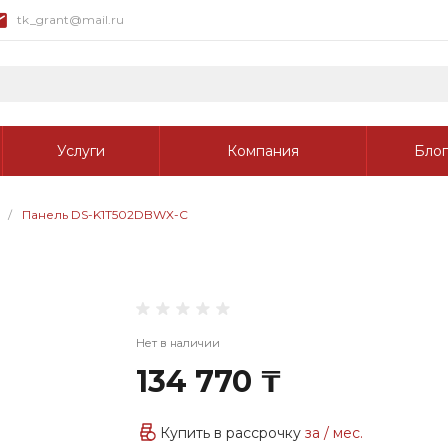
tk_grant@mail.ru
Услуги
Компания
Блог
/
Панель DS-K1T502DBWX-C
Нет в наличии
134 770 ₸
Купить в рассрочку
за
/ мес.