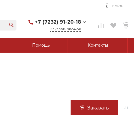
Войти
+7 (7232) 91-20-18
Заказать звонок
+7 (7232) 91-20-18
Помощь
Контакты
г. Усть-Каменогорск, ул.
Протозанова, д. 83а,
оф. 103
Пн-Пт: 8:00-17:00 Cб-Вс:
Выходной
tk_grant@mail.ru
Заказать