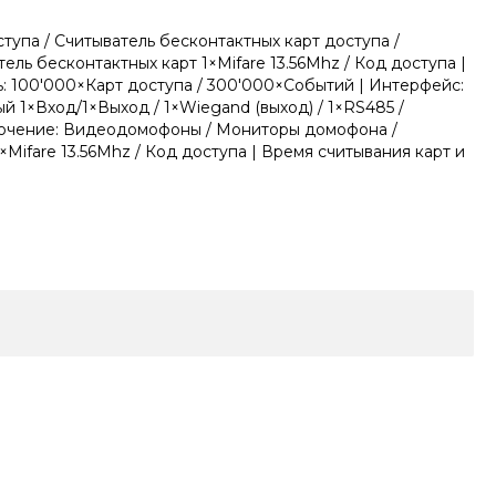
тупа / Считыватель бесконтактных карт доступа /
ь бесконтактных карт 1×Mifare 13.56Mhz / Код доступа |
ь: 100'000×Карт доступа / 300'000×Событий | Интерфейс:
й 1×Вход/1×Выход / 1×Wiegand (выход) / 1×RS485 /
дключение: Видеодомофоны / Мониторы домофона /
Mifare 13.56Mhz / Код доступа | Время считывания карт и