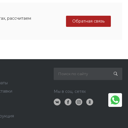
ах, рассчитаем
Обратная связь
латы
ставки
Мы в соц. сетях
рукция