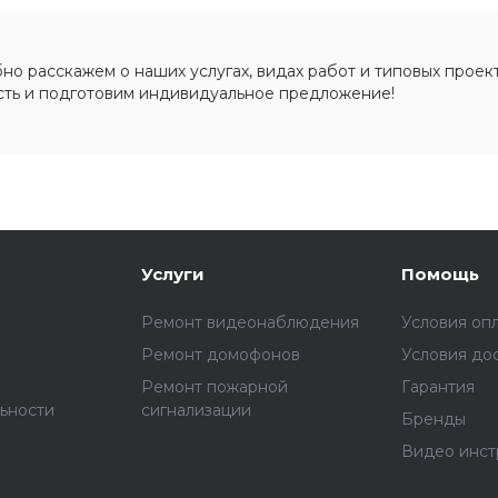
о расскажем о наших услугах, видах работ и типовых проект
сть и подготовим индивидуальное предложение!
Услуги
Помощь
Ремонт видеонаблюдения
Условия оп
Ремонт домофонов
Условия до
Ремонт пожарной
Гарантия
ьности
сигнализации
Бренды
Видео инст