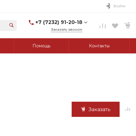
Войти
+7 (7232) 91-20-18
Заказать звонок
+7 (7232) 91-20-18
Помощь
Контакты
г. Усть-Каменогорск, ул.
Протозанова, д. 83а,
оф. 103
Пн-Пт: 8:00-17:00 Cб-Вс:
Выходной
tk_grant@mail.ru
Заказать