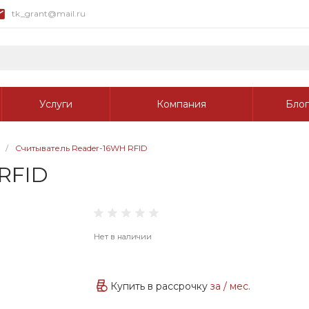
tk_grant@mail.ru
Услуги
Компания
Блог
/
Считыватель Reader-16WH RFID
RFID
Нет в наличии
Купить в рассрочку
за
/ мес.