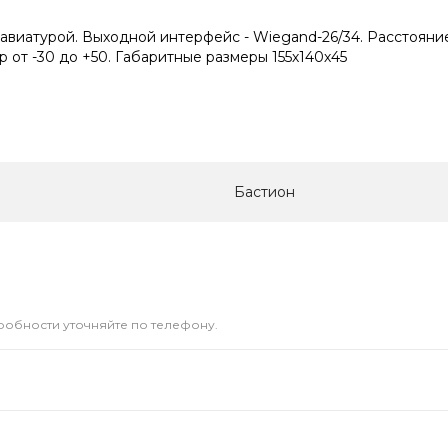
клавиатурой. Выходной интерфейс - Wiegand-26/34. Расстояние 
 от -30 до +50. Габаритные размеры 155х140х45
Бастион
дробности уточняйте по телефону.