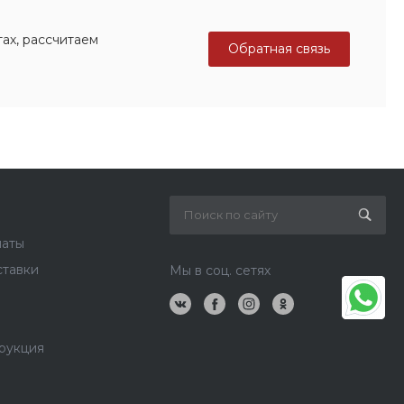
ах, рассчитаем
Обратная связь
латы
ставки
Мы в соц. сетях
рукция