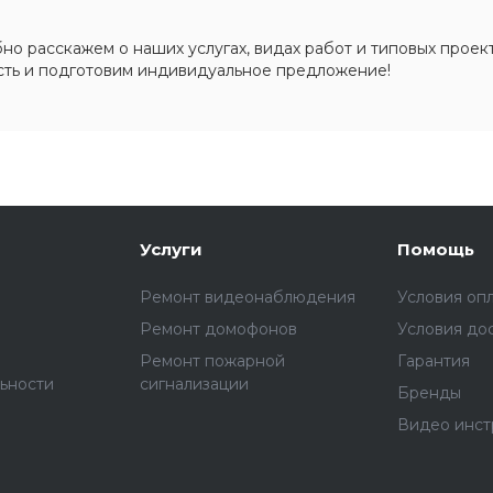
о расскажем о наших услугах, видах работ и типовых проект
сть и подготовим индивидуальное предложение!
Услуги
Помощь
Ремонт видеонаблюдения
Условия оп
Ремонт домофонов
Условия до
Ремонт пожарной
Гарантия
ьности
сигнализации
Бренды
Видео инст