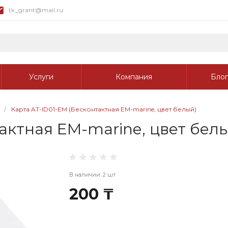
tk_grant@mail.ru
Услуги
Компания
Блог
/
Карта AT-ID01-EM (Бесконтактная EM-marine, цвет белый)
актная EM-marine, цвет бел
В наличии: 2 шт
200 ₸