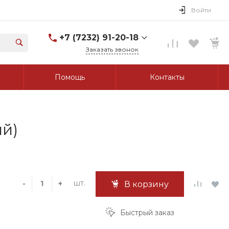
Войти
+7 (7232) 91-20-18
Заказать звонок
+7 (7232) 91-20-18
Помощь
Контакты
г. Усть-Каменогорск, ул.
Протозанова, д. 83а,
оф. 103
Пн-Пт: 8:00-17:00 Cб-Вс:
Выходной
tk_grant@mail.ru
ый)
шт.
-
+
В корзину
Быстрый заказ