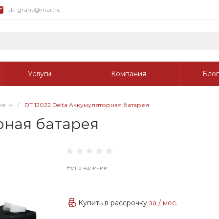
tk_grant@mail.ru
Услуги
Компания
Блог
ие
/
DT 12022 Delta Аккумуляторная батарея
рная батарея
Нет в наличии
Купить в рассрочку
за
/ мес.