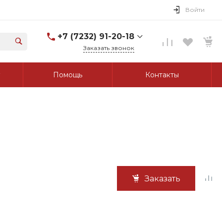
Войти
+7 (7232) 91-20-18
Заказать звонок
+7 (7232) 91-20-18
Помощь
Контакты
г. Усть-Каменогорск, ул.
Протозанова, д. 83а,
оф. 103
Пн-Пт: 8:00-17:00 Cб-Вс:
Выходной
tk_grant@mail.ru
Заказать